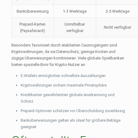
Banküberweisung
1-3 Werktage
2-5 Werktage
Prepaid-Karten
Unmittelbar
Nicht verfügbar
(Paysafecard)
verfügbar
Besonders favorisiert durch etablierten Casinogängern sind
Kryptowährungen, da sie Datenschutz, geringe Kosten und
zügige Überweisungen kombinieren. Viele globale Spielbanken
bieten spezielle Boni für Krypto-Nutzer an.
E-Wallets ermöglichen schnellste Auszahlungen
Kryptowährungen sichern maximale Privatsphäre
Kreditkarten gewährleisten globale Anerkennung und
Schutz
Prepaid-Optionen schützen vor Überschuldung zuverlässig
Banküberweisungen gelten als ideal für größere Beträge
geeignet