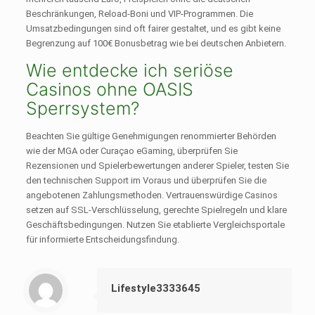
Beschränkungen, Reload-Boni und VIP-Programmen. Die
Umsatzbedingungen sind oft fairer gestaltet, und es gibt keine
Begrenzung auf 100€ Bonusbetrag wie bei deutschen Anbietern.
Wie entdecke ich seriöse
Casinos ohne OASIS
Sperrsystem?
Beachten Sie gültige Genehmigungen renommierter Behörden
wie der MGA oder Curaçao eGaming, überprüfen Sie
Rezensionen und Spielerbewertungen anderer Spieler, testen Sie
den technischen Support im Voraus und überprüfen Sie die
angebotenen Zahlungsmethoden. Vertrauenswürdige Casinos
setzen auf SSL-Verschlüsselung, gerechte Spielregeln und klare
Geschäftsbedingungen. Nutzen Sie etablierte Vergleichsportale
für informierte Entscheidungsfindung.
Lifestyle3333645