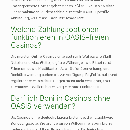
umfangreichere Spielangebot einschließlich Live-Casino ohne
Einschränkungen. Zudem fehlt die zentrale OASIS-Sperrfile-
Anbindung, was mehr Flexibilität ermöglicht.
Welche Zahlungsoptionen
funktionieren in OASIS-freien
Casinos?
Die meisten Online-Casinos unterstützen E-Wallets wie Skrill,
Neteller und MuchBetter, digitale Währungen wie Bitcoin und
Ethereum sowie Kreditkarten. Auch Sofortüberweisung und
Banküberweisung stehen oft zur Verfügung. PayPal ist aufgrund
regulatorischer Beschränkungen meist nicht verfügbar, aber
alternative E-Wallets bieten vergleichbare Funktionalität.
Darf ich Boni in Casinos ohne
OASIS verwenden?
Ja, Casinos ohne deutsche Lizenz bieten deutlich attraktivere
Bonusangebote. Sie profitieren von Willkommensboni bis zu
mehreren tausend Euro, Freispielen ohne die deutschen