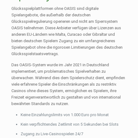
Glücksspielplattformen ohne OASIS sind digitale
Spielangebote, die außerhalb der deutschen
Glücksspielregulierung operieren und nicht am Sperrsystem
OASIS teilnehmen. Diese Anbieter verfügen über Lizenzen aus
anderen EU-Ländern wie Malta, Curacao oder Gibraltar und
bieten deutschen Spielern Zugang zu ein umfangreicheres
Spielangebot ohne die rigorosen Limitierungen des deutschen
Glücksspielstaatsvertrags.
Das OASIS-System wurde im Jahr 2021 in Deutschland
implementiert, um problematisches Spielverhalten zu
überwachen. Während dies dem Spielerschutz dient, empfinden
viele erfahrene Spieler die Einschränkungen als zu restriktiv.
Casinos ohne dieses System, ermöglichen es Spielern, ihre
Freizeit eigenverantwortlich zu gestalten und von international
bewährten Standards zu nutzen.
Keine Einzahlungslimits von 1.000 Euro pro Monat
Kein verpflichtendes Zeitlimit von 5 Sekunden bei Slots
Zugang zu Live-Casinospielen 24/7