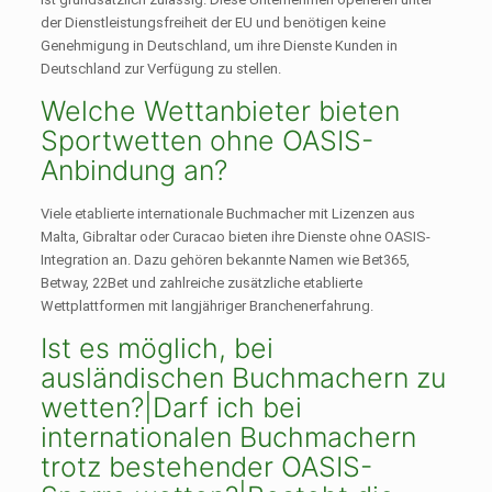
der Dienstleistungsfreiheit der EU und benötigen keine
Genehmigung in Deutschland, um ihre Dienste Kunden in
Deutschland zur Verfügung zu stellen.
Welche Wettanbieter bieten
Sportwetten ohne OASIS-
Anbindung an?
Viele etablierte internationale Buchmacher mit Lizenzen aus
Malta, Gibraltar oder Curacao bieten ihre Dienste ohne OASIS-
Integration an. Dazu gehören bekannte Namen wie Bet365,
Betway, 22Bet und zahlreiche zusätzliche etablierte
Wettplattformen mit langjähriger Branchenerfahrung.
Ist es möglich, bei
ausländischen Buchmachern zu
wetten?|Darf ich bei
internationalen Buchmachern
trotz bestehender OASIS-