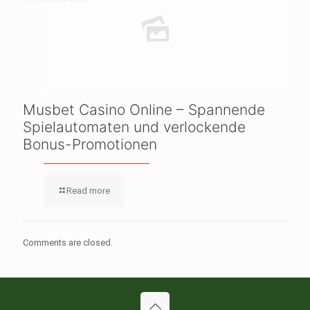
Musbet Casino Online – Spannende
Spielautomaten und verlockende
Bonus-Promotionen
Read more
Comments are closed.