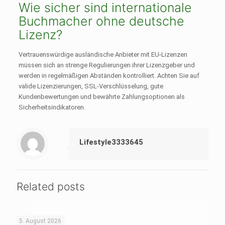
Wie sicher sind internationale
Buchmacher ohne deutsche
Lizenz?
Vertrauenswürdige ausländische Anbieter mit EU-Lizenzen
müssen sich an strenge Regulierungen ihrer Lizenzgeber und
werden in regelmäßigen Abständen kontrolliert. Achten Sie auf
valide Lizenzierungen, SSL-Verschlüsselung, gute
Kundenbewertungen und bewährte Zahlungsoptionen als
Sicherheitsindikatoren.
Lifestyle3333645
Related posts
5. August 2026