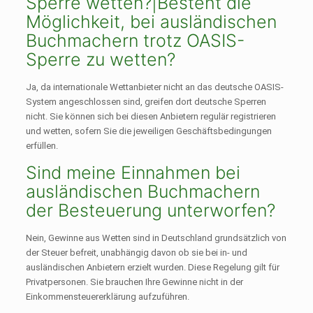
Sperre wetten?|Besteht die
Möglichkeit, bei ausländischen
Buchmachern trotz OASIS-
Sperre zu wetten?
Ja, da internationale Wettanbieter nicht an das deutsche OASIS-
System angeschlossen sind, greifen dort deutsche Sperren
nicht. Sie können sich bei diesen Anbietern regulär registrieren
und wetten, sofern Sie die jeweiligen Geschäftsbedingungen
erfüllen.
Sind meine Einnahmen bei
ausländischen Buchmachern
der Besteuerung unterworfen?
Nein, Gewinne aus Wetten sind in Deutschland grundsätzlich von
der Steuer befreit, unabhängig davon ob sie bei in- und
ausländischen Anbietern erzielt wurden. Diese Regelung gilt für
Privatpersonen. Sie brauchen Ihre Gewinne nicht in der
Einkommensteuererklärung aufzuführen.