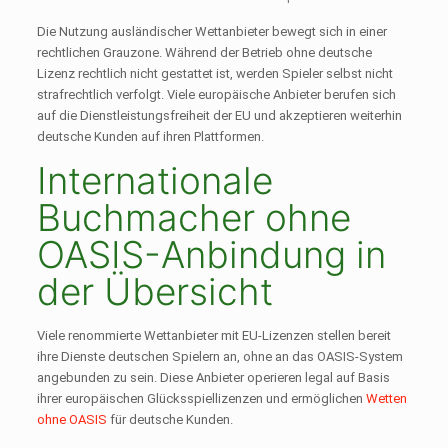
Die Nutzung ausländischer Wettanbieter bewegt sich in einer
rechtlichen Grauzone. Während der Betrieb ohne deutsche
Lizenz rechtlich nicht gestattet ist, werden Spieler selbst nicht
strafrechtlich verfolgt. Viele europäische Anbieter berufen sich
auf die Dienstleistungsfreiheit der EU und akzeptieren weiterhin
deutsche Kunden auf ihren Plattformen.
Internationale
Buchmacher ohne
OASIS-Anbindung in
der Übersicht
Viele renommierte Wettanbieter mit EU-Lizenzen stellen bereit
ihre Dienste deutschen Spielern an, ohne an das OASIS-System
angebunden zu sein. Diese Anbieter operieren legal auf Basis
ihrer europäischen Glücksspiellizenzen und ermöglichen
Wetten
ohne OASIS
für deutsche Kunden.