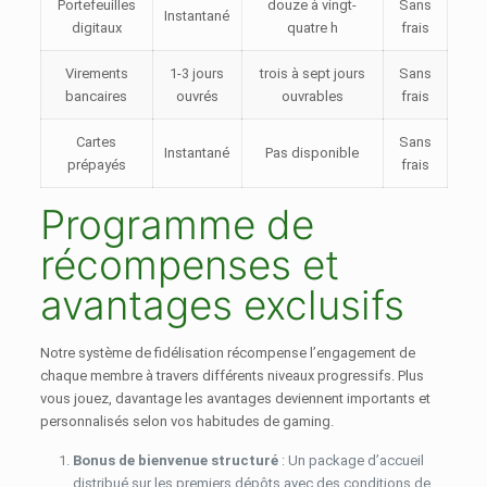
Portefeuilles
douze à vingt-
Sans
Instantané
digitaux
quatre h
frais
Virements
1-3 jours
trois à sept jours
Sans
bancaires
ouvrés
ouvrables
frais
Cartes
Sans
Instantané
Pas disponible
prépayés
frais
Programme de
récompenses et
avantages exclusifs
Notre système de fidélisation récompense l’engagement de
chaque membre à travers différents niveaux progressifs. Plus
vous jouez, davantage les avantages deviennent importants et
personnalisés selon vos habitudes de gaming.
Bonus de bienvenue structuré
: Un package d’accueil
distribué sur les premiers dépôts avec des conditions de