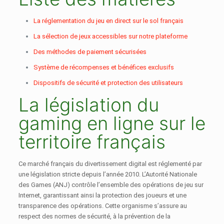
La réglementation du jeu en direct sur le sol français
La sélection de jeux accessibles sur notre plateforme
Des méthodes de paiement sécurisées
Système de récompenses et bénéfices exclusifs
Dispositifs de sécurité et protection des utilisateurs
La législation du
gaming en ligne sur le
territoire français
Ce marché français du divertissement digital est réglementé par
une législation stricte depuis l’année 2010. L’Autorité Nationale
des Games (ANJ) contrôle l’ensemble des opérations de jeu sur
Internet, garantissant ainsi la protection des joueurs et une
transparence des opérations. Cette organisme s’assure au
respect des normes de sécurité, à la prévention de la