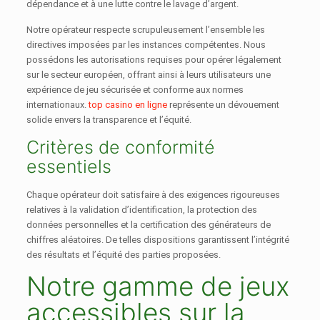
dépendance et à une lutte contre le lavage d’argent.
Notre opérateur respecte scrupuleusement l’ensemble les
directives imposées par les instances compétentes. Nous
possédons les autorisations requises pour opérer légalement
sur le secteur européen, offrant ainsi à leurs utilisateurs une
expérience de jeu sécurisée et conforme aux normes
internationaux.
top casino en ligne
représente un dévouement
solide envers la transparence et l’équité.
Critères de conformité
essentiels
Chaque opérateur doit satisfaire à des exigences rigoureuses
relatives à la validation d’identification, la protection des
données personnelles et la certification des générateurs de
chiffres aléatoires. De telles dispositions garantissent l’intégrité
des résultats et l’équité des parties proposées.
Notre gamme de jeux
accessibles sur la