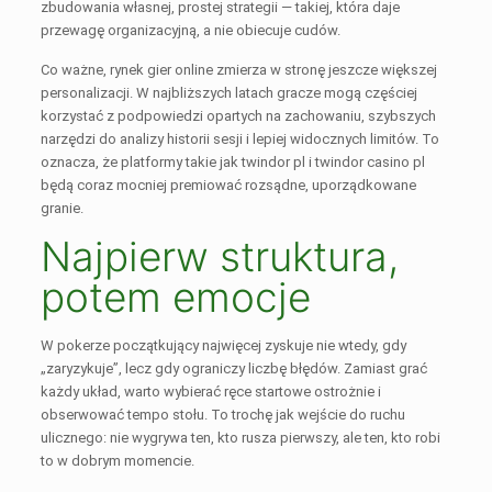
zbudowania własnej, prostej strategii — takiej, która daje
przewagę organizacyjną, a nie obiecuje cudów.
Co ważne, rynek gier online zmierza w stronę jeszcze większej
personalizacji. W najbliższych latach gracze mogą częściej
korzystać z podpowiedzi opartych na zachowaniu, szybszych
narzędzi do analizy historii sesji i lepiej widocznych limitów. To
oznacza, że platformy takie jak twindor pl i twindor casino pl
będą coraz mocniej premiować rozsądne, uporządkowane
granie.
Najpierw struktura,
potem emocje
W pokerze początkujący najwięcej zyskuje nie wtedy, gdy
„zaryzykuje”, lecz gdy ograniczy liczbę błędów. Zamiast grać
każdy układ, warto wybierać ręce startowe ostrożnie i
obserwować tempo stołu. To trochę jak wejście do ruchu
ulicznego: nie wygrywa ten, kto rusza pierwszy, ale ten, kto robi
to w dobrym momencie.