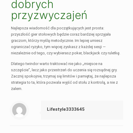
dobrych
przyzwyczajeń
Najlepsza wiadomość dla początkujących jest prosta:
przyszłość gier stołowych będzie coraz bardziej sprzyjała
graczom, którzy myślą metodycznie. Im lepiej umiesz
ograniczać ryzyko, tym więcej zyskasz z każdej sesji —
niezależnie od tego, czy wybierasz poker, blackjack czy ruletkę.
Dlatego twindor warto traktować nie jako „miejsce na
szczęście”, lecz jako przestrzeń do uczenia się rozsądnej gry.
Zacznij spokojnie, trzymaj się limitów i pamiętaj, że najlepsza
strategia to ta, która pozwala wyjść od stołu z kontrolą, a nie z
żalem.
Lifestyle3333645