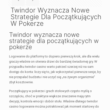
Twindor Wyznacza Nowe
Strategie Dla Początkujących
W Pokerze
Twindor wyznacza nowe
strategie dla początkujących w
pokerze
Logowanie do platformy to dopiero pierwszy krok, ale dla wielu
graczy właśnie on otwiera drzwi do bardziej świadomej gry. W
przypadku twindor casino warto patrzeć szerzej niż na sam
dostęp do konta: liczy się to, jak wykorzystać pierwsze sesje, by
nie przepalać budżetu i nie uczyć się „na żywym organizmie”
zbyt kosztownie.
Początkujący w pokerze i grach stołowych często myślą o
szczęściu, choć w praktyce większe znaczenie mają rytm
decyzji, kontrola emocji i dobór stołu. Właśnie dlatego twindor
casino logowanie można potraktować jak moment startowy do