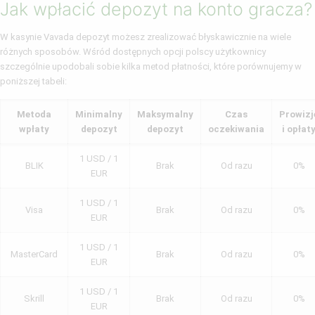
Jak wpłacić depozyt na konto gracza?
W kasynie Vavada depozyt możesz zrealizować błyskawicznie na wiele
różnych sposobów. Wśród dostępnych opcji polscy użytkownicy
szczególnie upodobali sobie kilka metod płatności, które porównujemy w
poniższej tabeli:
Metoda
Minimalny
Maksymalny
Czas
Prowizj
wpłaty
depozyt
depozyt
oczekiwania
i opłat
1 USD / 1
BLIK
Brak
Od razu
0%
EUR
1 USD / 1
Visa
Brak
Od razu
0%
EUR
1 USD / 1
MasterCard
Brak
Od razu
0%
EUR
1 USD / 1
Skrill
Brak
Od razu
0%
EUR