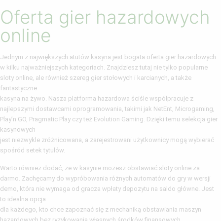
Oferta gier hazardowych
online
Jednym z największych atutów kasyna jest bogata oferta gier hazardowych
w kilku najważniejszych kategoriach. Znajdziesz tutaj nie tylko popularne
sloty online, ale również szereg gier stołowych i karcianych, a także
fantastyczne
kasyna na żywo. Nasza platforma hazardowa ściśle współpracuje z
najlepszymi dostawcami oprogramowania, takimi jak NetEnt, Microgaming,
Play’n GO, Pragmatic Play czy też Evolution Gaming. Dzięki temu selekcja gier
kasynowych
jest niezwykle zróżnicowana, a zarejestrowani użytkownicy mogą wybierać
spośród setek tytułów.
Warto również dodać, że w kasynie możesz obstawiać sloty online za
darmo. Zachęcamy do wypróbowania różnych automatów do gry w wersji
demo, która nie wymaga od gracza wpłaty depozytu na saldo główne. Jest
to idealna opcja
dla każdego, kto chce zapoznać się z mechaniką obstawiania maszyn
hazardowych bez ryzykowania własnych środków finansowych.