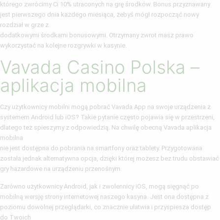
którego zwrócimy Ci 10% utraconych na grę środków. Bonus przyznawany
jest pierwszego dnia każdego miesiąca, żebyś mógł rozpocząć nowy
rozdział w grze z
dodatkowymi środkami bonusowymi. Otrzymany zwrot masz prawo
wykorzystać na kolejne rozgrywki w kasynie.
Vavada Casino Polska –
aplikacja mobilna
Czy użytkownicy mobilni mogą pobrać Vavada App na swoje urządzenia z
systemem Android lub iOS? Takie pytanie często pojawia się w przestrzeni,
dlatego też spieszymy z odpowiedzią. Na chwilę obecną Vavada aplikacja
mobilna
nie jest dostępna do pobrania na smartfony oraz tablety. Przygotowana
została jednak alternatywna opcja, dzięki której możesz bez trudu obstawiać
gry hazardowe na urządzeniu przenośnym.
Zarówno użytkownicy Android, jak i zwolennicy iOS, mogą sięgnąć po
mobilną wersję strony internetowej naszego kasyna. Jest ona dostępna z
poziomu dowolnej przeglądarki, co znacznie ułatwia i przyspiesza dostęp
do Twoich