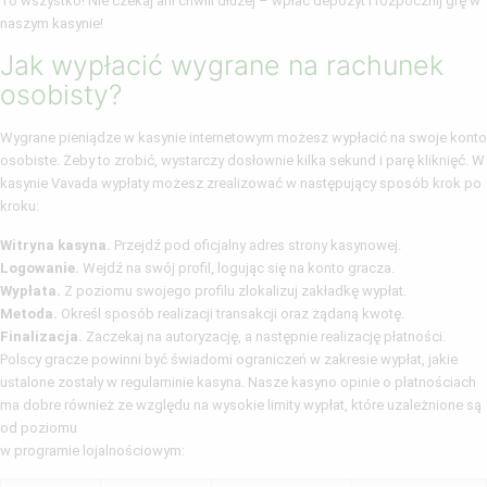
To wszystko! Nie czekaj ani chwili dłużej – wpłać depozyt i rozpocznij grę w
naszym kasynie!
Jak wypłacić wygrane na rachunek
osobisty?
Wygrane pieniądze w kasynie internetowym możesz wypłacić na swoje konto
osobiste. Żeby to zrobić, wystarczy dosłownie kilka sekund i parę kliknięć. W
kasynie Vavada wypłaty możesz zrealizować w następujący sposób krok po
kroku:
Witryna kasyna.
Przejdź pod oficjalny adres strony kasynowej.
Logowanie.
Wejdź na swój profil, logując się na konto gracza.
Wypłata.
Z poziomu swojego profilu zlokalizuj zakładkę wypłat.
Metoda.
Określ sposób realizacji transakcji oraz żądaną kwotę.
Finalizacja.
Zaczekaj na autoryzację, a następnie realizację płatności.
Polscy gracze powinni być świadomi ograniczeń w zakresie wypłat, jakie
ustalone zostały w regulaminie kasyna. Nasze kasyno opinie o płatnościach
ma dobre również ze względu na wysokie limity wypłat, które uzależnione są
od poziomu
w programie lojalnościowym: