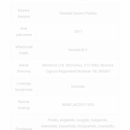
Nazwa
Vavada Casino Polska
kasyna
Rok
2017
założenia
Właściciel
Vavada B.V.
marki
Adres
Moracon Ltd. Strovolou, 213 3062, Nicosia
firmowy
Cyprus Registered Number: HE 595367
Licencja
Curacao
kasynowa
Numer
8048/JAZ2017-035
licencji
Polski, angielski, rosyjski, bułgarski,
niemiecki, kazachski, hiszpański, szwedzki,
Dostępne