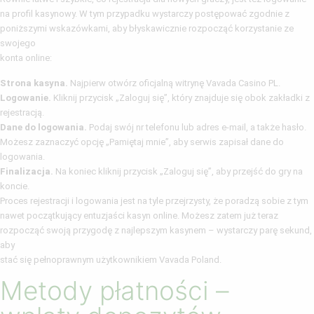
na profil kasynowy. W tym przypadku wystarczy postępować zgodnie z
poniższymi wskazówkami, aby błyskawicznie rozpocząć korzystanie ze
swojego
konta online:
Strona kasyna.
Najpierw otwórz oficjalną witrynę Vavada Casino PL.
Logowanie.
Kliknij przycisk „Zaloguj się”, który znajduje się obok zakładki z
rejestracją.
Dane do logowania.
Podaj swój nr telefonu lub adres e-mail, a także hasło.
Możesz zaznaczyć opcję „Pamiętaj mnie”, aby serwis zapisał dane do
logowania.
Finalizacja.
Na koniec kliknij przycisk „Zaloguj się”, aby przejść do gry na
koncie.
Proces rejestracji i logowania jest na tyle przejrzysty, że poradzą sobie z tym
nawet początkujący entuzjaści kasyn online. Możesz zatem już teraz
rozpocząć swoją przygodę z najlepszym kasynem – wystarczy parę sekund,
aby
stać się pełnoprawnym użytkownikiem Vavada Poland.
Metody płatności –