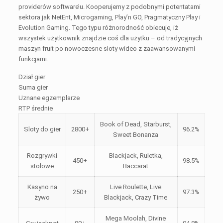
providerów software’u. Kooperujemy z podobnymi potentatami
sektora jak NetEnt, Microgaming, Play’n GO, Pragmatyczny Play i
Evolution Gaming. Tego typu różnorodność obiecuje, iż
wszystek użytkownik znajdzie coś dla użytku – od tradycyjnych
maszyn fruit po nowoczesne sloty wideo z zaawansowanymi
funkcjami.
Dział gier
Suma gier
Uznane egzemplarze
RTP średnie
Book of Dead, Starburst,
Sloty do gier
2800+
96.2%
Sweet Bonanza
Rozgrywki
Blackjack, Ruletka,
450+
98.5%
stołowe
Baccarat
Kasyno na
Live Roulette, Live
250+
97.3%
żywo
Blackjack, Crazy Time
Mega Moolah, Divine