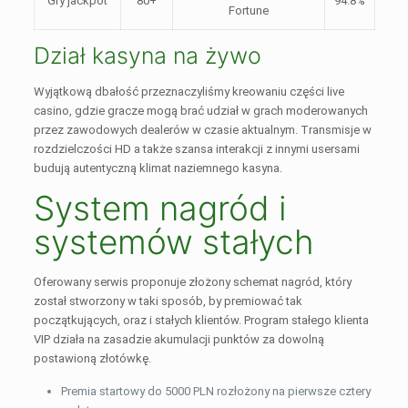
Gry jackpot
80+
94.8%
Fortune
Dział kasyna na żywo
Wyjątkową dbałość przeznaczyliśmy kreowaniu części live
casino, gdzie gracze mogą brać udział w grach moderowanych
przez zawodowych dealerów w czasie aktualnym. Transmisje w
rozdzielczości HD a także szansa interakcji z innymi usersami
budują autentyczną klimat naziemnego kasyna.
System nagród i
systemów stałych
Oferowany serwis proponuje złożony schemat nagród, który
został stworzony w taki sposób, by premiować tak
początkujących, oraz i stałych klientów. Program stałego klienta
VIP działa na zasadzie akumulacji punktów za dowolną
postawioną złotówkę.
Premia startowy do 5000 PLN rozłożony na pierwsze cztery