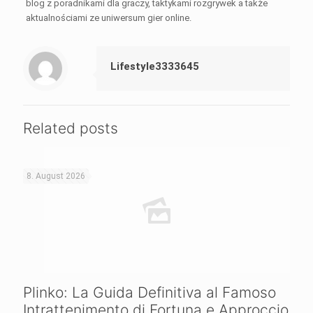
blog z poradnikami dla graczy, taktykami rozgrywek a także
aktualnościami ze uniwersum gier online.
Lifestyle3333645
Related posts
8. August 2026
Plinko: La Guida Definitiva al Famoso
Intrattenimento di Fortuna e Approccio