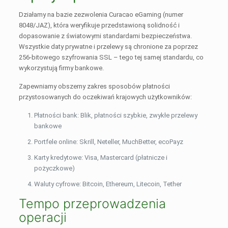
Działamy na bazie zezwolenia Curacao eGaming (numer
8048/JAZ), która weryfikuje przedstawioną solidność i
dopasowanie z światowymi standardami bezpieczeństwa.
Wszystkie daty prywatne i przelewy są chronione za poprzez
256-bitowego szyfrowania SSL – tego tej samej standardu, co
wykorzystują firmy bankowe.
Zapewniamy obszerny zakres sposobów płatności
przystosowanych do oczekiwań krajowych użytkowników:
Płatności bank: Blik, płatności szybkie, zwykłe przelewy
bankowe
Portfele online: Skrill, Neteller, MuchBetter, ecoPayz
Karty kredytowe: Visa, Mastercard (płatnicze i
pożyczkowe)
Waluty cyfrowe: Bitcoin, Ethereum, Litecoin, Tether
Tempo przeprowadzenia
operacji