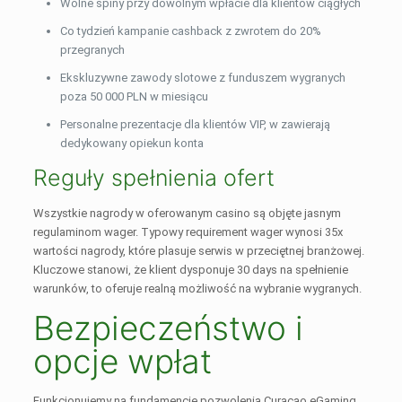
Wolne spiny przy dowolnym wpłacie dla klientów ciągłych
Co tydzień kampanie cashback z zwrotem do 20%
przegranych
Ekskluzywne zawody slotowe z funduszem wygranych
poza 50 000 PLN w miesiącu
Personalne prezentacje dla klientów VIP, w zawierają
dedykowany opiekun konta
Reguły spełnienia ofert
Wszystkie nagrody w oferowanym casino są objęte jasnym
regulaminom wager. Typowy requirement wager wynosi 35x
wartości nagrody, które plasuje serwis w przeciętnej branżowej.
Kluczowe stanowi, że klient dysponuje 30 days na spełnienie
warunków, to oferuje realną możliwość na wybranie wygranych.
Bezpieczeństwo i
opcje wpłat
Funkcjonujemy na fundamencie pozwolenia Curacao eGaming