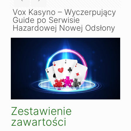
Vox Kasyno – Wyczerpujący
Guide po Serwisie
Hazardowej Nowej Odsłony
Zestawienie
zawartości