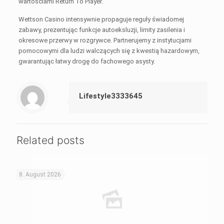
wartościami Return To Player.
Wettson Casino intensywnie propaguje reguły świadomej
zabawy, prezentując funkcje autoeksluzji, limity zasilenia i
okresowe przerwy w rozgrywce. Partnerujemy z instytucjami
pomocowymi dla ludzi walczących się z kwestią hazardowym,
gwarantując łatwy drogę do fachowego asysty.
Lifestyle3333645
Related posts
8. August 2026