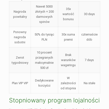
Nawet 5000
35x
Nagroda
złotych + 200
wartość
30 days
powitalny
darmowych
bonusu
spinów
Ponowny
50% do tysiąc
30x suma
czternaście
nagroda
PLN
premii
dób
sobotni
10 procent
Brak
Zwrot
przegranych
warunków
7 days
tygodniowy
maksymalnie
wageringu
500 zł
W
Dedykowane
Plan VIP VIP
zależności
Na stałe
korzyści
od stopnia
Stopniowany program lojalności