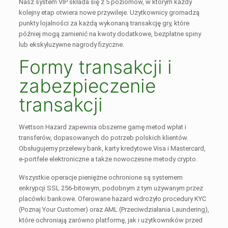
Nasz system VIP składa się z 5 poziomów, w którym każdy
kolejny etap otwiera nowe przywileje. Użytkownicy gromadzą
punkty lojalności za każdą wykonaną transakcję gry, które
później mogą zamienić na kwoty dodatkowe, bezpłatne spiny
lub ekskyluzywne nagrody fizyczne.
Formy transakcji i
zabezpieczenie
transakcji
Wettson Hazard zapewnia obszerne gamę metod wpłat i
transferów, dopasowanych do potrzeb polskich klientów.
Obsługujemy przelewy bank, karty kredytowe Visa i Mastercard,
e-portfele elektroniczne a także nowoczesne metody crypto.
Wszystkie operacje pieniężne ochronione są systemem
enkrypcji SSL 256-bitowym, podobnym z tym używanym przez
placówki bankowe. Oferowane hazard wdrożyło procedury KYC
(Poznaj Your Customer) oraz AML (Przeciwdziałania Laundering),
które ochroniają zarówno platformę, jak i użytkowników przed