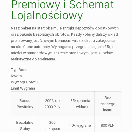
Premiowy i Schemat
Lojalnościowy
Nasz pakiet na start obejmuje z trójki depozytów dodatkowych
oraz pakietu bezpłatnych obrotów. Każdy kolejny dalszy wkład
premiowany jest %-owym bonusem wraz z ekstra zakręceniami
na określone automaty. Wymagania przegrania sięgają 35x, co
mieści w standardowym zakresie branżowym i jest zupełnie
realistyczne do spełnienia.
Typ Bonusu
Kwota
Wymogi Obrotu
Limit Wygrana
Bez
Bonus
200% do
35x (premia
żadnego
Powitalny
2000 PLN
+ wkład)
limitu
Bezpłatne
200
40x wygrane
800 PLN
Spiny
zakręceń