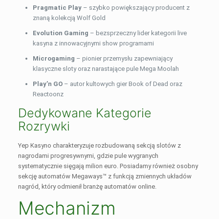
Pragmatic Play
– szybko powiększający producent z
znaną kolekcją Wolf Gold
Evolution Gaming
– bezsprzeczny lider kategorii live
kasyna z innowacyjnymi show programami
Microgaming
– pionier przemysłu zapewniający
klasyczne sloty oraz narastające pule Mega Moolah
Play’n GO
– autor kultowych gier Book of Dead oraz
Reactoonz
Dedykowane Kategorie
Rozrywki
Yep Kasyno charakteryzuje rozbudowaną sekcją slotów z
nagrodami progresywnymi, gdzie pule wygranych
systematycznie sięgają milion euro. Posiadamy również osobny
sekcję automatów Megaways™ z funkcją zmiennych układów
nagród, który odmienił branżę automatów online.
Mechanizm