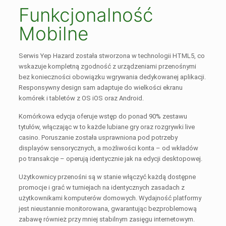
Funkcjonalność
Mobilne
Serwis Yep Hazard została stworzona w technologii HTML5, co
wskazuje kompletną zgodność z urządzeniami przenośnymi
bez konieczności obowiązku wgrywania dedykowanej aplikacji.
Responsywny design sam adaptuje do wielkości ekranu
komórek i tabletów z OS iOS oraz Android.
Komórkowa edycja oferuje wstęp do ponad 90% zestawu
tytułów, włączając w to każde lubiane gry oraz rozgrywki live
casino. Poruszanie została usprawniona pod potrzeby
displayów sensorycznych, a możliwości konta – od wkładów
po transakcje – operują identycznie jak na edycji desktopowej.
Użytkownicy przenośni są w stanie włączyć każdą dostępne
promocje i grać w turniejach na identycznych zasadach z
użytkownikami komputerów domowych. Wydajność platformy
jest nieustannie monitorowana, gwarantując bezproblemową
zabawę również przy mniej stabilnym zasięgu internetowym.