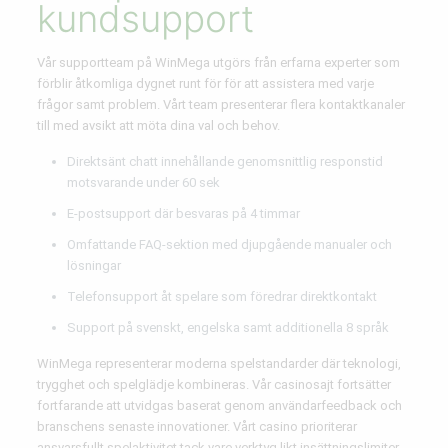
kundsupport
Vår supportteam på WinMega utgörs från erfarna experter som
förblir åtkomliga dygnet runt för för att assistera med varje
frågor samt problem. Vårt team presenterar flera kontaktkanaler
till med avsikt att möta dina val och behov.
Direktsänt chatt innehållande genomsnittlig responstid
motsvarande under 60 sek
E-postsupport där besvaras på 4 timmar
Omfattande FAQ-sektion med djupgående manualer och
lösningar
Telefonsupport åt spelare som föredrar direktkontakt
Support på svenskt, engelska samt additionella 8 språk
WinMega representerar moderna spelstandarder där teknologi,
trygghet och spelglädje kombineras. Vår casinosajt fortsätter
fortfarande att utvidgas baserat genom användarfeedback och
branschens senaste innovationer. Vårt casino prioriterar
ansvarsfullt spelaktivitet tack vare verktyg likt insättningslimiter,