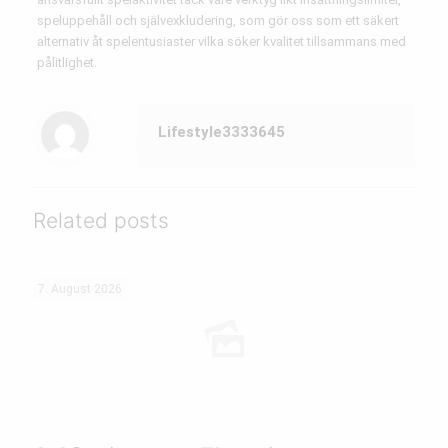
speluppehåll och självexkludering, som gör oss som ett säkert
alternativ åt spelentusiaster vilka söker kvalitet tillsammans med
pålitlighet.
Lifestyle3333645
Related posts
7. August 2026