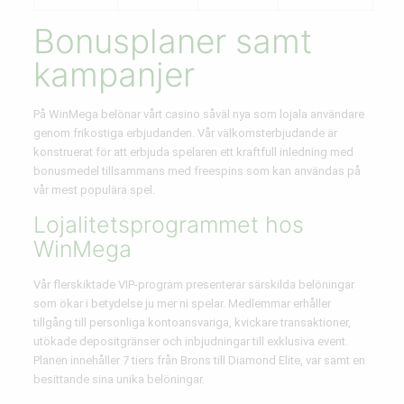
Bonusplaner samt
kampanjer
På WinMega belönar vårt casino såväl nya som lojala användare
genom frikostiga erbjudanden. Vår välkomsterbjudande är
konstruerat för att erbjuda spelaren ett kraftfull inledning med
bonusmedel tillsammans med freespins som kan användas på
vår mest populära spel.
Lojalitetsprogrammet hos
WinMega
Vår flerskiktade VIP-program presenterar särskilda belöningar
som ökar i betydelse ju mer ni spelar. Medlemmar erhåller
tillgång till personliga kontoansvariga, kvickare transaktioner,
utökade depositgränser och inbjudningar till exklusiva event.
Planen innehåller 7 tiers från Brons till Diamond Elite, var samt en
besittande sina unika belöningar.