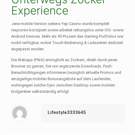
Experience
Jene mobile Version seitens Yep Casino wurde komplett
responsiv konzipiert sowie arbeitet reibungslos unter iOS- sowie
Android-Devices. Mehr als 95 Prozent des Gaming-Portfolios war
mobil verfügbar, wobei Touch-Bedienung & Ladezeiten dediziert
angepasst wurden.
Die Webapp (PWA) ermöglicht es Zockern, direkt durch jenen
Browser zu gamen, frei von ergänzende Downloads. Push-
Benachrichtigungen informieren bezüglich aktuelle Promos und
einzigartige mobilen Bonusangebote auf dem Laufenden,
wohingegen solche Sync zwischen Desktop sowie mobilen
Endgeräten selbstständig erfolgt.
Lifestyle3333645