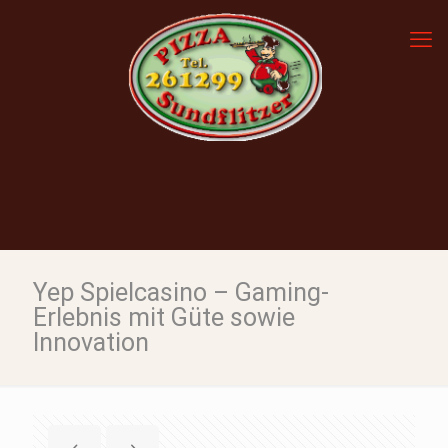
Yep Spielcasino – Gaming-
Erlebnis mit Güte sowie
Innovation