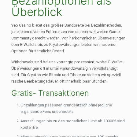
Bezahloptionen als
Überblick
Yep Casino bietet das großes Bandbreite bei Bezahlmethoden,
jene jenen diversen Präferenzen von unserer weltweiten Gamer-
Community gerecht werden. Von herkömmlichen Überweisungen
über E-Wallets bis zu Kryptowährungen bieten wir moderne
Optionen für sämtliche Bedarf.
Withdrawals sind bei uns vorrangig prozessiert, wobei E-Wallet-
Überweisungen oft in unter vierundzwanzig h vervollständigt
sind. Für Cryptos wie Bitcoin und Ethereum sichern wir speziell
rasche Bearbeitungsdauer, oft innerhalb paar Stunden.
Gratis- Transaktionen
Einzahlungen passieren grundsätzlich ohne jegliche
ergänzende Fees unsererseits
Auszahlungen bis zu das monatlichen Limit ab 10000€ sind
kostenfrei
Mindesteinzahlungen beginnen bereits von 10€ zwecks