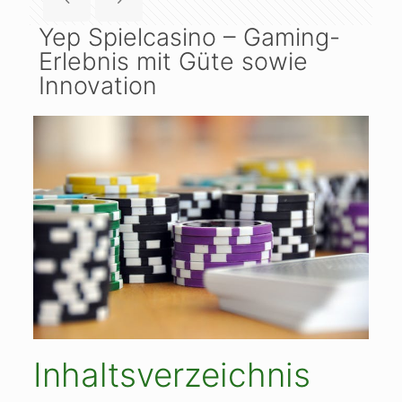
Yep Spielcasino – Gaming-
Erlebnis mit Güte sowie
Innovation
Inhaltsverzeichnis