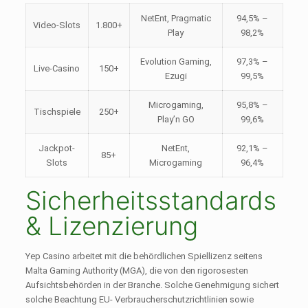
NetEnt, Pragmatic
94,5% –
Video-Slots
1.800+
Play
98,2%
Evolution Gaming,
97,3% –
Live-Casino
150+
Ezugi
99,5%
Microgaming,
95,8% –
Tischspiele
250+
Play’n GO
99,6%
Jackpot-
NetEnt,
92,1% –
85+
Slots
Microgaming
96,4%
Sicherheitsstandards
& Lizenzierung
Yep Casino arbeitet mit die behördlichen Spiellizenz seitens
Malta Gaming Authority (MGA), die von den rigorosesten
Aufsichtsbehörden in der Branche. Solche Genehmigung sichert
solche Beachtung EU- Verbraucherschutzrichtlinien sowie