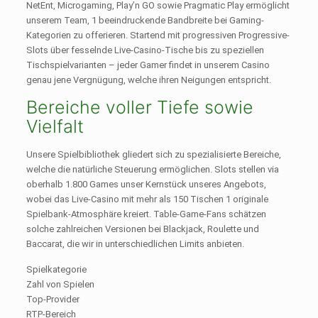
NetEnt, Microgaming, Play’n GO sowie Pragmatic Play ermöglicht
unserem Team, 1 beeindruckende Bandbreite bei Gaming-
Kategorien zu offerieren. Startend mit progressiven Progressive-
Slots über fesselnde Live-Casino-Tische bis zu speziellen
Tischspielvarianten – jeder Gamer findet in unserem Casino
genau jene Vergnügung, welche ihren Neigungen entspricht.
Bereiche voller Tiefe sowie
Vielfalt
Unsere Spielbibliothek gliedert sich zu spezialisierte Bereiche,
welche die natürliche Steuerung ermöglichen. Slots stellen via
oberhalb 1.800 Games unser Kernstück unseres Angebots,
wobei das Live-Casino mit mehr als 150 Tischen 1 originale
Spielbank-Atmosphäre kreiert. Table-Game-Fans schätzen
solche zahlreichen Versionen bei Blackjack, Roulette und
Baccarat, die wir in unterschiedlichen Limits anbieten.
Spielkategorie
Zahl von Spielen
Top-Provider
RTP-Bereich