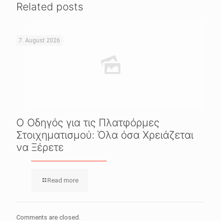
Related posts
7. August 2026
Ο Οδηγός για τις Πλατφόρμες
Στοιχηματισμού: Όλα όσα Χρειάζεται
να Ξέρετε
Read more
Comments are closed.