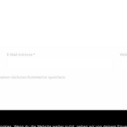
E-Mail-Adresse
*
Web
 meinen nächsten Kommentar speichern.
AGB’s
Haftungsausschluß
ookies. Wenn du die Website weiter nutzt, gehen wir von deinem Einve