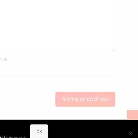
site
OK
Datenschutz
Inhaltsstoffe (PDF)
Allergene (PDF)
rständnis aus.