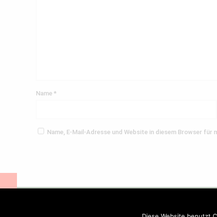
Name
*
Name, E-Mail-Adresse und Website in diesem Browser für
© 2019 Pizza Sundflitzer. All Rights Reserved.
Diese Website benutzt C