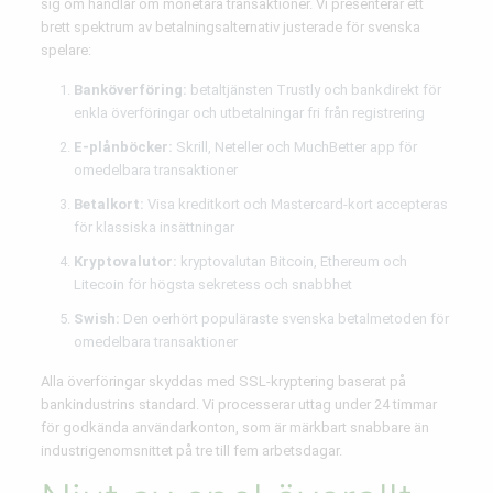
sig om handlar om monetära transaktioner. Vi presenterar ett
brett spektrum av betalningsalternativ justerade för svenska
spelare:
Banköverföring:
betaltjänsten Trustly och bankdirekt för
enkla överföringar och utbetalningar fri från registrering
E-plånböcker:
Skrill, Neteller och MuchBetter app för
omedelbara transaktioner
Betalkort:
Visa kreditkort och Mastercard-kort accepteras
för klassiska insättningar
Kryptovalutor:
kryptovalutan Bitcoin, Ethereum och
Litecoin för högsta sekretess och snabbhet
Swish:
Den oerhört populäraste svenska betalmetoden för
omedelbara transaktioner
Alla överföringar skyddas med SSL-kryptering baserat på
bankindustrins standard. Vi processerar uttag under 24 timmar
för godkända användarkonton, som är märkbart snabbare än
industrigenomsnittet på tre till fem arbetsdagar.