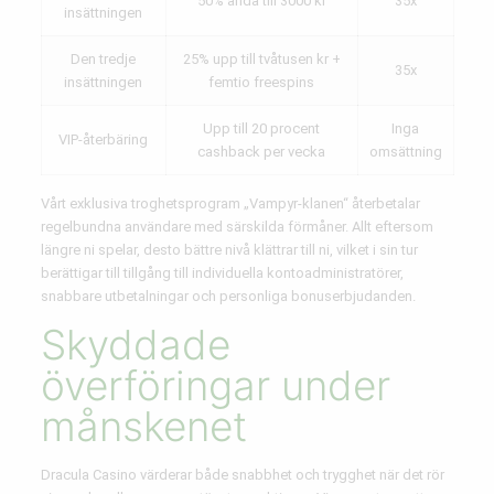
50% ända till 3000 kr
35x
insättningen
Den tredje
25% upp till tvåtusen kr +
35x
insättningen
femtio freespins
Upp till 20 procent
Inga
VIP-återbäring
cashback per vecka
omsättning
Vårt exklusiva troghetsprogram „Vampyr-klanen“ återbetalar
regelbundna användare med särskilda förmåner. Allt eftersom
längre ni spelar, desto bättre nivå klättrar till ni, vilket i sin tur
berättigar till tillgång till individuella kontoadministratörer,
snabbare utbetalningar och personliga bonuserbjudanden.
Skyddade
överföringar under
månskenet
Dracula Casino värderar både snabbhet och trygghet när det rör