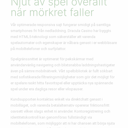
Njut av spel överallt
när mörkret faller
Vår optimerade responsiva sajt fungerar smidigt på samtliga
smartphones fri från nedladdning. Dracula Casino har byggts
med HTML5-teknologi som säkerställer att varenda
spelautomater och egenskaper är nåbara genast i er webbläsare
på mobiltelefoner och surfplattor.
Spelgränssnittet är optimerat för pekskärmar med
användarvänlig navigering och blixtsnabba laddningshastigeter
även på sämre mobilnätverk. Vårt spelbibliotek är fullt sökbart
med sofistikerade filtreringsmöjligheter som gör det möjligt för
er spelare raskt hitta favoritspel eller upptäcka nya spännande
spel under era dagliga resor eller vilopauser.
Kundsupporten kontaktas enkelt via direktchatt genast i
mobilläget, och varenda betalalternativ opererar friktionsfritt
oavsett vilken slags enhet ni använder. Kontoregistrering och
identitetskontroll kan genomföras fullständigt via
mobiltelefonen, som möjliggör att ni har chansen att börja njuta