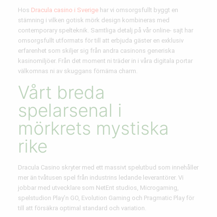
Hos
Dracula casino i Sverige
har vi omsorgsfullt byggt en
stämning i vilken gotisk mörk design kombineras med
contemporary spelteknik. Samtliga detalj på vår online- sajt har
omsorgsfullt utformats för till att erbjuda gäster en exklusiv
erfarenhet som skiljer sig från andra casinons generiska
kasinomiljöer. Från det moment ni träder in i våra digitala portar
välkomnas ni av skuggans förnäma charm.
Vårt breda
spelarsenal i
mörkrets mystiska
rike
Dracula Casino skryter med ett massivt spelutbud som innehåller
mer än tvåtusen spel från industrins ledande leverantörer. Vi
jobbar med utvecklare som NetEnt studios, Microgaming,
spelstudion Play’n GO, Evolution Gaming och Pragmatic Play för
till att försäkra optimal standard och variation.