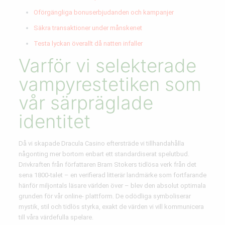
Oförgängliga bonuserbjudanden och kampanjer
Säkra transaktioner under månskenet
Testa lyckan överallt då natten infaller
Varför vi selekterade
vampyrestetiken som
vår särpräglade
identitet
Då vi skapade Dracula Casino eftersträde vi tillhandahålla
någonting mer bortom enbart ett standardiserat spelutbud.
Drivkraften från författaren Bram Stokers tidlösa verk från det
sena 1800-talet – en verifierad litterär landmärke som fortfarande
hänför miljontals läsare världen över – blev den absolut optimala
grunden för vår online- plattform. De odödliga symboliserar
mystik, stil och tidlös styrka, exakt de värden vi vill kommunicera
till våra värdefulla spelare.