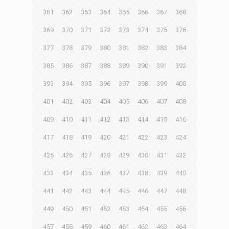
361
362
363
364
365
366
367
368
369
370
371
372
373
374
375
376
377
378
379
380
381
382
383
384
385
386
387
388
389
390
391
392
393
394
395
396
397
398
399
400
401
402
403
404
405
406
407
408
409
410
411
412
413
414
415
416
417
418
419
420
421
422
423
424
425
426
427
428
429
430
431
432
433
434
435
436
437
438
439
440
441
442
443
444
445
446
447
448
449
450
451
452
453
454
455
456
457
458
459
460
461
462
463
464