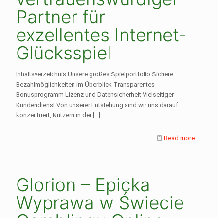
Partner für
exzellentes Internet-
Glücksspiel
Inhaltsverzeichnis Unsere großes Spielportfolio Sichere
Bezahlmöglichkeiten im Überblick Transparentes
Bonusprogramm Lizenz und Datensicherheit Vielseitiger
Kundendienst Von unserer Entstehung sind wir uns darauf
konzentriert, Nutzern in der
[…]
Read more
Glorion – Epicka
Wyprawa w Świecie