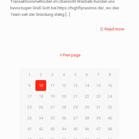
Transaktionsmethoden im Übersicht Weshalb Kunden uns
bevorzugen Grüß Gott bei https://highflycasinos.de/, wo das
Team seit der Gründung stetig
[…]
Read more
Prev page
1
2
3
4
5
6
7
8
9
10
11
12
13
14
15
16
17
18
19
20
21
22
23
24
25
26
27
28
29
30
31
32
33
34
35
36
37
38
39
40
41
42
43
44
45
46
47
48