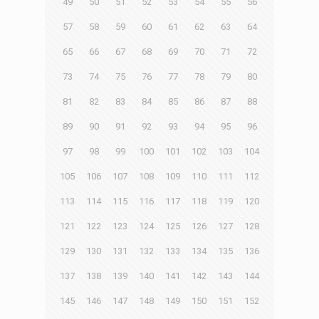
49
50
51
52
53
54
55
56
57
58
59
60
61
62
63
64
65
66
67
68
69
70
71
72
73
74
75
76
77
78
79
80
81
82
83
84
85
86
87
88
89
90
91
92
93
94
95
96
97
98
99
100
101
102
103
104
105
106
107
108
109
110
111
112
113
114
115
116
117
118
119
120
121
122
123
124
125
126
127
128
129
130
131
132
133
134
135
136
137
138
139
140
141
142
143
144
145
146
147
148
149
150
151
152