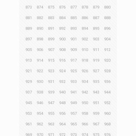
873
874
875
876
877
878
879
880
881
882
883
884
885
886
887
888
889
890
891
892
893
894
895
896
897
898
899
900
901
902
903
904
905
906
907
908
909
910
911
912
913
914
915
916
917
918
919
920
921
922
923
924
925
926
927
928
929
930
931
932
933
934
935
936
937
938
939
940
941
942
943
944
945
946
947
948
949
950
951
952
953
954
955
956
957
958
959
960
961
962
963
964
965
966
967
968
969
970
971
972
973
974
975
976