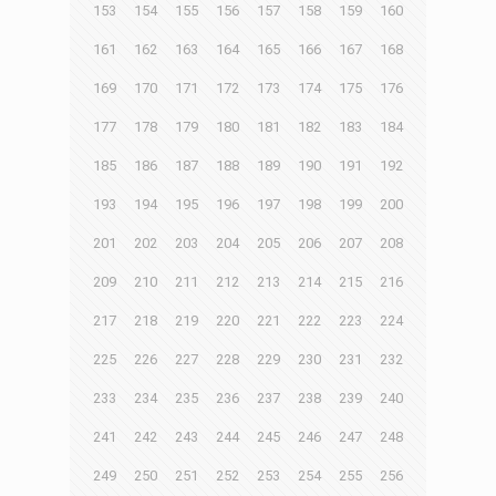
153
154
155
156
157
158
159
160
161
162
163
164
165
166
167
168
169
170
171
172
173
174
175
176
177
178
179
180
181
182
183
184
185
186
187
188
189
190
191
192
193
194
195
196
197
198
199
200
201
202
203
204
205
206
207
208
209
210
211
212
213
214
215
216
217
218
219
220
221
222
223
224
225
226
227
228
229
230
231
232
233
234
235
236
237
238
239
240
241
242
243
244
245
246
247
248
249
250
251
252
253
254
255
256