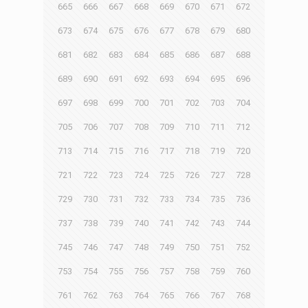
665
666
667
668
669
670
671
672
673
674
675
676
677
678
679
680
681
682
683
684
685
686
687
688
689
690
691
692
693
694
695
696
697
698
699
700
701
702
703
704
705
706
707
708
709
710
711
712
713
714
715
716
717
718
719
720
721
722
723
724
725
726
727
728
729
730
731
732
733
734
735
736
737
738
739
740
741
742
743
744
745
746
747
748
749
750
751
752
753
754
755
756
757
758
759
760
761
762
763
764
765
766
767
768