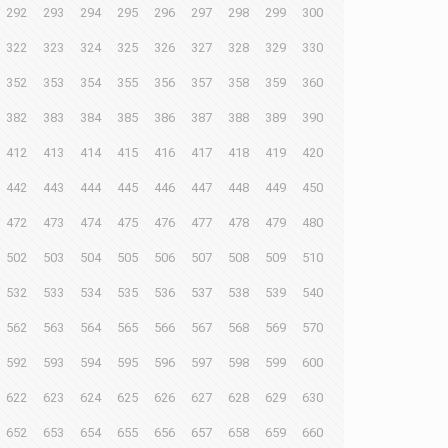
292
293
294
295
296
297
298
299
300
322
323
324
325
326
327
328
329
330
352
353
354
355
356
357
358
359
360
382
383
384
385
386
387
388
389
390
412
413
414
415
416
417
418
419
420
442
443
444
445
446
447
448
449
450
472
473
474
475
476
477
478
479
480
502
503
504
505
506
507
508
509
510
532
533
534
535
536
537
538
539
540
562
563
564
565
566
567
568
569
570
592
593
594
595
596
597
598
599
600
622
623
624
625
626
627
628
629
630
652
653
654
655
656
657
658
659
660