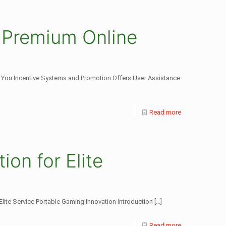
r Premium Online
r You Incentive Systems and Promotion Offers User Assistance
Read more
on for Elite
Elite Service Portable Gaming Innovation Introduction
[…]
Read more