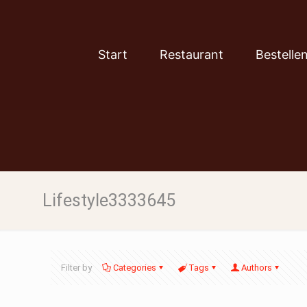
Start
Restaurant
Bestelle
Lifestyle3333645
Filter by
Categories
Tags
Authors