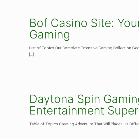
Bof Casino Site: You
Gaming
List of Topics Our Complete Extensive Gaming Collection Se
[…]
Daytona Spin Gaming 
Entertainment Superi
Table of Topics Greeting Adventure That Will Places Us Diffe