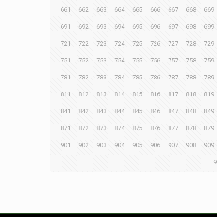
661
662
663
664
665
666
667
668
669
691
692
693
694
695
696
697
698
699
721
722
723
724
725
726
727
728
729
751
752
753
754
755
756
757
758
759
781
782
783
784
785
786
787
788
789
811
812
813
814
815
816
817
818
819
841
842
843
844
845
846
847
848
849
871
872
873
874
875
876
877
878
879
901
902
903
904
905
906
907
908
909
9