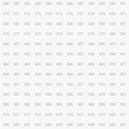
280
281
282
283
284
285
286
287
288
289
290
291
310
311
312
313
314
315
316
317
318
319
320
321
340
341
342
343
344
345
346
347
348
349
350
351
370
371
372
373
374
375
376
377
378
379
380
381
400
401
402
403
404
405
406
407
408
409
410
411
430
431
432
433
434
435
436
437
438
439
440
441
460
461
462
463
464
465
466
467
468
469
470
471
490
491
492
493
494
495
496
497
498
499
500
501
520
521
522
523
524
525
526
527
528
529
530
531
550
551
552
553
554
555
556
557
558
559
560
561
580
581
582
583
584
585
586
587
588
589
590
591
610
611
612
613
614
615
616
617
618
619
620
621
640
641
642
643
644
645
646
647
648
649
650
651