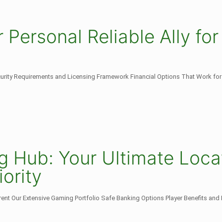
r Personal Reliable Ally fo
curity Requirements and Licensing Framework Financial Options That Work fo
Hub: Your Ultimate Locati
ority
rent Our Extensive Gaming Portfolio Safe Banking Options Player Benefits and 