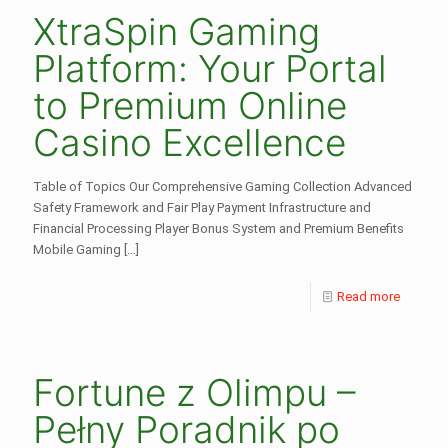
XtraSpin Gaming
Platform: Your Portal
to Premium Online
Casino Excellence
Table of Topics Our Comprehensive Gaming Collection Advanced
Safety Framework and Fair Play Payment Infrastructure and
Financial Processing Player Bonus System and Premium Benefits
Mobile Gaming
[…]
Read more
Fortune z Olimpu –
Pełny Poradnik po