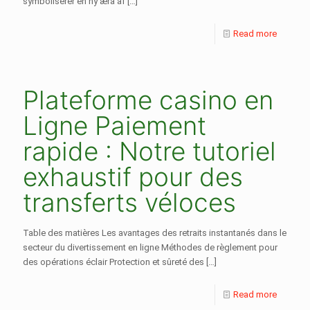
symboliserer en ny æra af
[…]
Read more
Plateforme casino en
Ligne Paiement
rapide : Notre tutoriel
exhaustif pour des
transferts véloces
Table des matières Les avantages des retraits instantanés dans le
secteur du divertissement en ligne Méthodes de règlement pour
des opérations éclair Protection et sûreté des
[…]
Read more