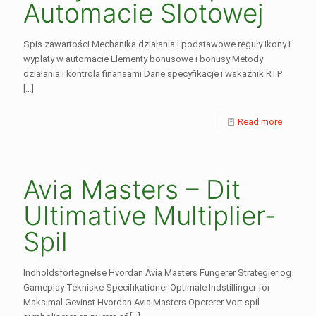
Automacie Slotowej
Spis zawartości Mechanika działania i podstawowe reguły Ikony i
wypłaty w automacie Elementy bonusowe i bonusy Metody
działania i kontrola finansami Dane specyfikacje i wskaźnik RTP
[…]
Read more
Avia Masters – Dit
Ultimative Multiplier-
Spil
Indholdsfortegnelse Hvordan Avia Masters Fungerer Strategier og
Gameplay Tekniske Specifikationer Optimale Indstillinger for
Maksimal Gevinst Hvordan Avia Masters Opererer Vort spil