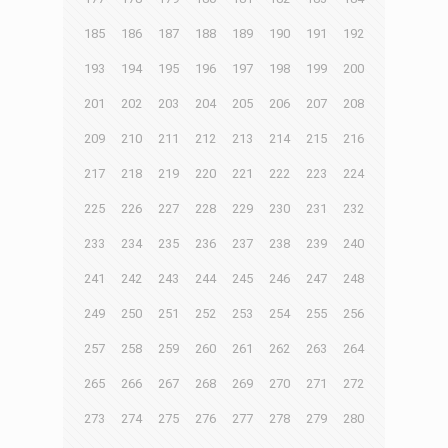
185
186
187
188
189
190
191
192
193
194
195
196
197
198
199
200
201
202
203
204
205
206
207
208
209
210
211
212
213
214
215
216
217
218
219
220
221
222
223
224
225
226
227
228
229
230
231
232
233
234
235
236
237
238
239
240
241
242
243
244
245
246
247
248
249
250
251
252
253
254
255
256
257
258
259
260
261
262
263
264
265
266
267
268
269
270
271
272
273
274
275
276
277
278
279
280