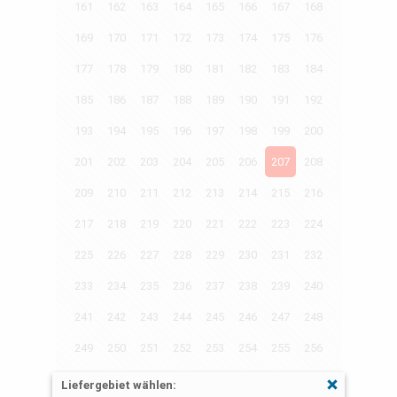
161
162
163
164
165
166
167
168
169
170
171
172
173
174
175
176
177
178
179
180
181
182
183
184
185
186
187
188
189
190
191
192
193
194
195
196
197
198
199
200
201
202
203
204
205
206
207
208
209
210
211
212
213
214
215
216
217
218
219
220
221
222
223
224
225
226
227
228
229
230
231
232
233
234
235
236
237
238
239
240
241
242
243
244
245
246
247
248
249
250
251
252
253
254
255
256
257
258
259
260
261
262
263
264
Liefergebiet wählen:
Schließen