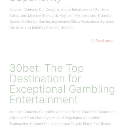
Index of Contents Our Comprehensive Entertainment Portfolio
Safety and License Standards Payment Methods and Transfer
Speed On-the-go Gaming Experience Client Assistance Services
Our Extensive Entertainment Portfolio
[…]
Read more
30bet: The Top
Destination for
Exceptional Gambling
Entertainment
Index of Contents Complete Game Portfolio That Sets Standards
Advanced Protection System and Regulation Adaptable
Transaction Options for International Players Player Excellence