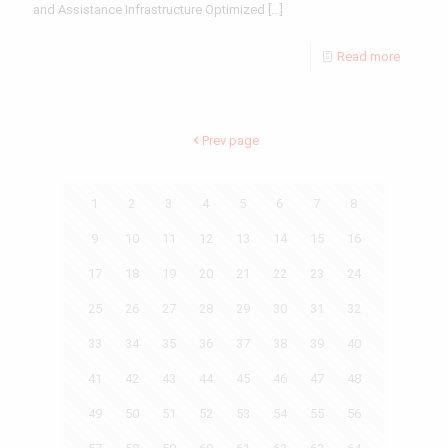
and Assistance Infrastructure Optimized
[…]
Read more
Prev page
1
2
3
4
5
6
7
8
9
10
11
12
13
14
15
16
17
18
19
20
21
22
23
24
25
26
27
28
29
30
31
32
33
34
35
36
37
38
39
40
41
42
43
44
45
46
47
48
49
50
51
52
53
54
55
56