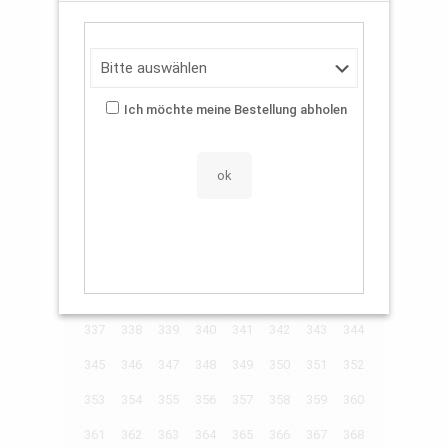
265
266
267
268
269
270
271
272
273
274
275
276
277
278
279
280
281
282
283
284
285
286
287
288
Ich möchte meine Bestellung abholen
289
290
291
292
293
294
295
296
297
298
299
300
301
302
303
304
305
306
307
308
309
310
311
312
313
314
315
316
317
318
319
320
321
322
323
324
325
326
327
328
329
330
331
332
333
334
335
336
337
338
339
340
341
342
343
344
345
346
347
348
349
350
351
352
353
354
355
356
357
358
359
360
361
362
363
364
365
366
367
368