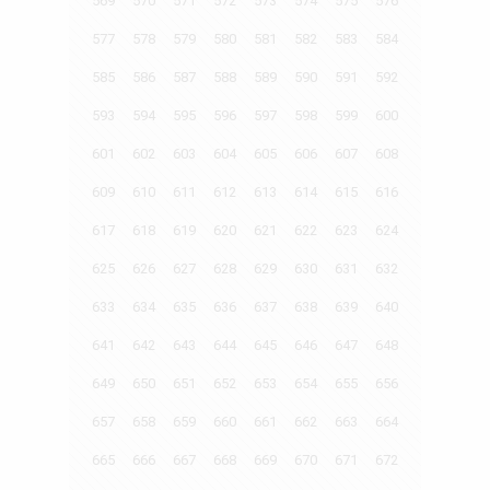
569
570
571
572
573
574
575
576
577
578
579
580
581
582
583
584
585
586
587
588
589
590
591
592
593
594
595
596
597
598
599
600
601
602
603
604
605
606
607
608
609
610
611
612
613
614
615
616
617
618
619
620
621
622
623
624
625
626
627
628
629
630
631
632
633
634
635
636
637
638
639
640
641
642
643
644
645
646
647
648
649
650
651
652
653
654
655
656
657
658
659
660
661
662
663
664
665
666
667
668
669
670
671
672