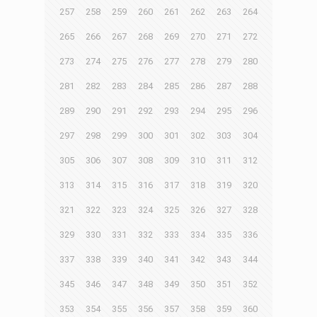
257
258
259
260
261
262
263
264
265
266
267
268
269
270
271
272
273
274
275
276
277
278
279
280
281
282
283
284
285
286
287
288
289
290
291
292
293
294
295
296
297
298
299
300
301
302
303
304
305
306
307
308
309
310
311
312
313
314
315
316
317
318
319
320
321
322
323
324
325
326
327
328
329
330
331
332
333
334
335
336
337
338
339
340
341
342
343
344
345
346
347
348
349
350
351
352
353
354
355
356
357
358
359
360