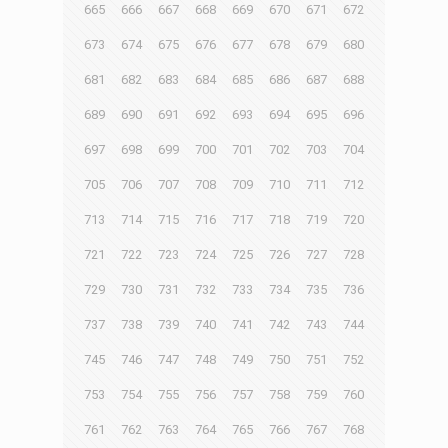
665
666
667
668
669
670
671
672
673
674
675
676
677
678
679
680
681
682
683
684
685
686
687
688
689
690
691
692
693
694
695
696
697
698
699
700
701
702
703
704
705
706
707
708
709
710
711
712
713
714
715
716
717
718
719
720
721
722
723
724
725
726
727
728
729
730
731
732
733
734
735
736
737
738
739
740
741
742
743
744
745
746
747
748
749
750
751
752
753
754
755
756
757
758
759
760
761
762
763
764
765
766
767
768