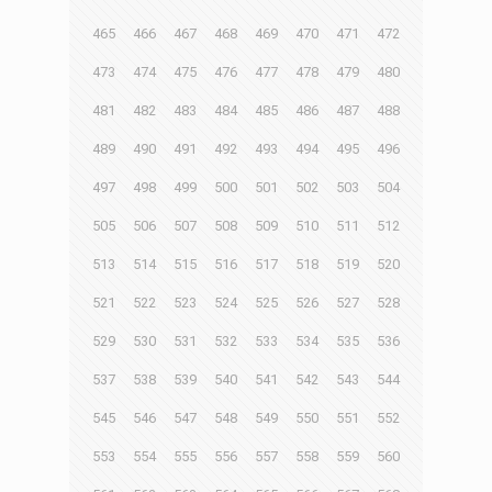
465
466
467
468
469
470
471
472
473
474
475
476
477
478
479
480
481
482
483
484
485
486
487
488
489
490
491
492
493
494
495
496
497
498
499
500
501
502
503
504
505
506
507
508
509
510
511
512
513
514
515
516
517
518
519
520
521
522
523
524
525
526
527
528
529
530
531
532
533
534
535
536
537
538
539
540
541
542
543
544
545
546
547
548
549
550
551
552
553
554
555
556
557
558
559
560