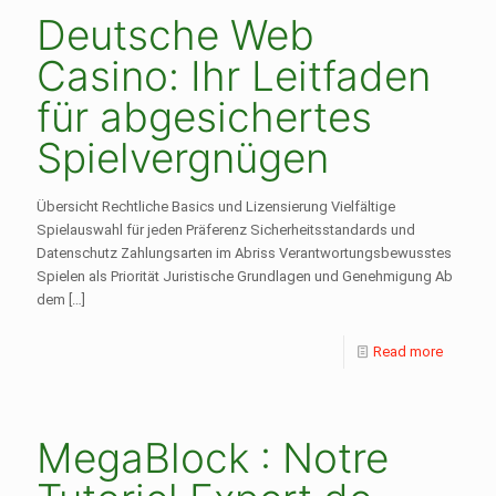
Deutsche Web
Casino: Ihr Leitfaden
für abgesichertes
Spielvergnügen
Übersicht Rechtliche Basics und Lizensierung Vielfältige
Spielauswahl für jeden Präferenz Sicherheitsstandards und
Datenschutz Zahlungsarten im Abriss Verantwortungsbewusstes
Spielen als Priorität Juristische Grundlagen und Genehmigung Ab
dem
[…]
Read more
MegaBlock : Notre