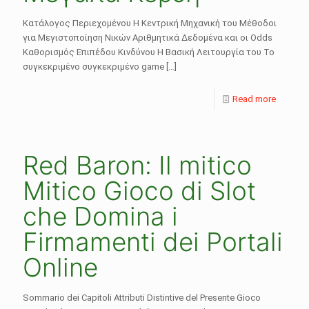
Κατάλογος Περιεχομένου Η Κεντρική Μηχανική του Μέθοδοι
για Μεγιστοποίηση Νικών Αριθμητικά Δεδομένα και οι Odds
Καθορισμός Επιπέδου Κινδύνου Η Βασική Λειτουργία του Το
συγκεκριμένο συγκεκριμένο game
[…]
Read more
Red Baron: Il mitico
Mitico Gioco di Slot
che Domina i
Firmamenti dei Portali
Online
Sommario dei Capitoli Attributi Distintive del Presente Gioco