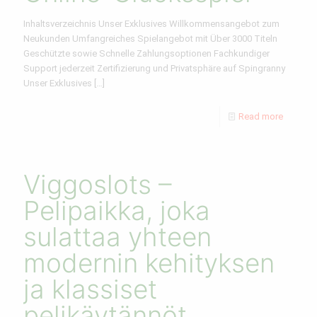
Inhaltsverzeichnis Unser Exklusives Willkommensangebot zum
Neukunden Umfangreiches Spielangebot mit Über 3000 Titeln
Geschützte sowie Schnelle Zahlungsoptionen Fachkundiger
Support jederzeit Zertifizierung und Privatsphäre auf Spingranny
Unser Exklusives
[…]
Read more
Viggoslots –
Pelipaikka, joka
sulattaa yhteen
modernin kehityksen
ja klassiset
pelikäytännöt