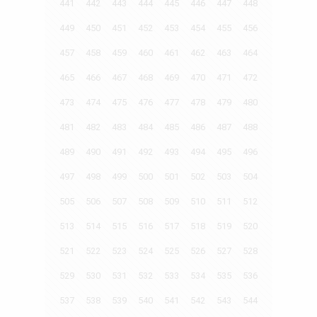
441
442
443
444
445
446
447
448
449
450
451
452
453
454
455
456
457
458
459
460
461
462
463
464
465
466
467
468
469
470
471
472
473
474
475
476
477
478
479
480
481
482
483
484
485
486
487
488
489
490
491
492
493
494
495
496
497
498
499
500
501
502
503
504
505
506
507
508
509
510
511
512
513
514
515
516
517
518
519
520
521
522
523
524
525
526
527
528
529
530
531
532
533
534
535
536
537
538
539
540
541
542
543
544