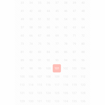
33
34
35
36
37
38
39
40
41
42
43
44
45
46
47
48
49
50
51
52
53
54
55
56
57
58
59
60
61
62
63
64
65
66
67
68
69
70
71
72
73
74
75
76
77
78
79
80
81
82
83
84
85
86
87
88
89
90
91
92
93
94
95
96
97
98
99
100
101
102
103
104
105
106
107
108
109
110
111
112
113
114
115
116
117
118
119
120
121
122
123
124
125
126
127
128
129
130
131
132
133
134
135
136