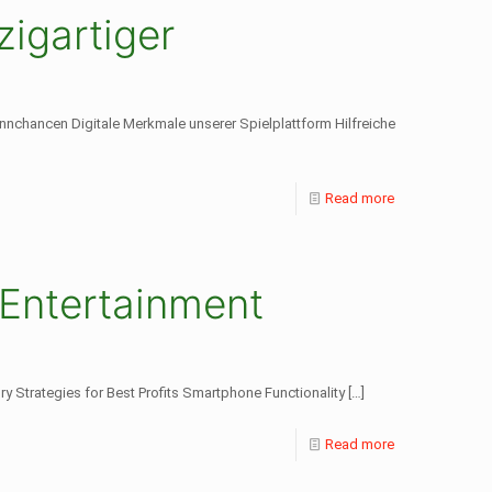
zigartiger
chancen Digitale Merkmale unserer Spielplattform Hilfreiche
Read more
 Entertainment
y Strategies for Best Profits Smartphone Functionality
[…]
Read more