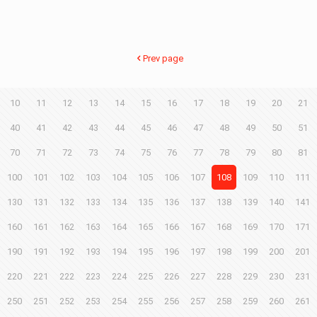
Prev page
10
11
12
13
14
15
16
17
18
19
20
21
40
41
42
43
44
45
46
47
48
49
50
51
70
71
72
73
74
75
76
77
78
79
80
81
100
101
102
103
104
105
106
107
108
109
110
111
130
131
132
133
134
135
136
137
138
139
140
141
160
161
162
163
164
165
166
167
168
169
170
171
190
191
192
193
194
195
196
197
198
199
200
201
220
221
222
223
224
225
226
227
228
229
230
231
250
251
252
253
254
255
256
257
258
259
260
261