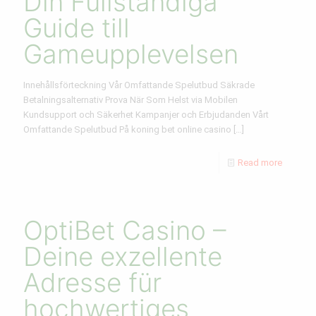
Din Fullständiga
Guide till
Gameupplevelsen
Innehållsförteckning Vår Omfattande Spelutbud Säkrade
Betalningsalternativ Prova När Som Helst via Mobilen
Kundsupport och Säkerhet Kampanjer och Erbjudanden Vårt
Omfattande Spelutbud På koning bet online casino
[…]
Read more
OptiBet Casino –
Deine exzellente
Adresse für
hochwertiges