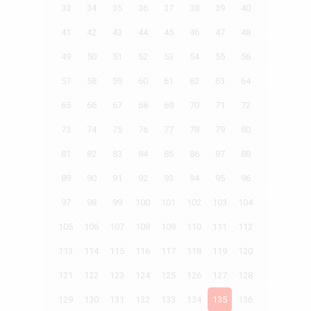
33
34
35
36
37
38
39
40
41
42
43
44
45
46
47
48
49
50
51
52
53
54
55
56
57
58
59
60
61
62
63
64
65
66
67
68
69
70
71
72
73
74
75
76
77
78
79
80
81
82
83
84
85
86
87
88
89
90
91
92
93
94
95
96
97
98
99
100
101
102
103
104
105
106
107
108
109
110
111
112
113
114
115
116
117
118
119
120
121
122
123
124
125
126
127
128
129
130
131
132
133
134
135
136