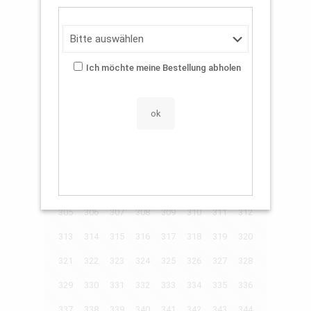
241
242
243
244
245
246
247
248
249
250
251
252
253
254
255
256
257
258
259
260
261
262
263
264
Ich möchte meine Bestellung abholen
265
266
267
268
269
270
271
272
273
274
275
276
277
278
279
280
281
282
283
284
285
286
287
288
289
290
291
292
293
294
295
296
297
298
299
300
301
302
303
304
305
306
307
308
309
310
311
312
313
314
315
316
317
318
319
320
321
322
323
324
325
326
327
328
329
330
331
332
333
334
335
336
337
338
339
340
341
342
343
344