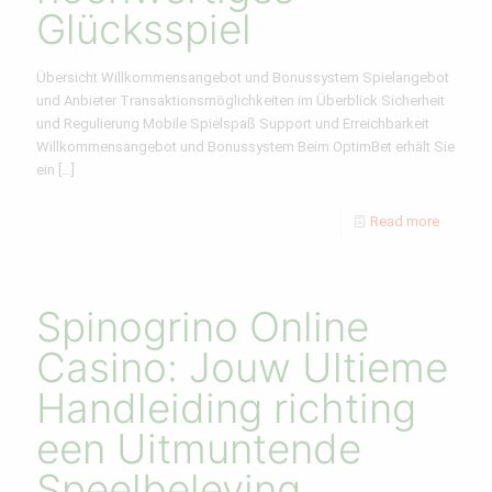
Glücksspiel
Übersicht Willkommensangebot und Bonussystem Spielangebot
und Anbieter Transaktionsmöglichkeiten im Überblick Sicherheit
und Regulierung Mobile Spielspaß Support und Erreichbarkeit
Willkommensangebot und Bonussystem Beim OptimBet erhält Sie
ein
[…]
Read more
Spinogrino Online
Casino: Jouw Ultieme
Handleiding richting
een Uitmuntende
Speelbeleving