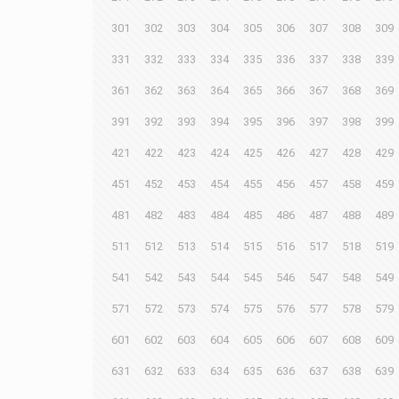
301
302
303
304
305
306
307
308
309
331
332
333
334
335
336
337
338
339
361
362
363
364
365
366
367
368
369
391
392
393
394
395
396
397
398
399
421
422
423
424
425
426
427
428
429
451
452
453
454
455
456
457
458
459
481
482
483
484
485
486
487
488
489
511
512
513
514
515
516
517
518
519
541
542
543
544
545
546
547
548
549
571
572
573
574
575
576
577
578
579
601
602
603
604
605
606
607
608
609
631
632
633
634
635
636
637
638
639