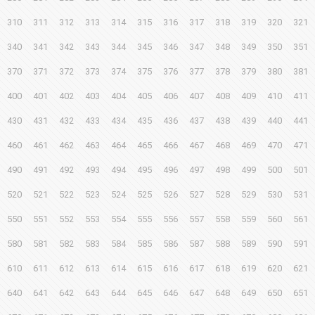
310
311
312
313
314
315
316
317
318
319
320
321
340
341
342
343
344
345
346
347
348
349
350
351
370
371
372
373
374
375
376
377
378
379
380
381
400
401
402
403
404
405
406
407
408
409
410
411
430
431
432
433
434
435
436
437
438
439
440
441
460
461
462
463
464
465
466
467
468
469
470
471
490
491
492
493
494
495
496
497
498
499
500
501
520
521
522
523
524
525
526
527
528
529
530
531
550
551
552
553
554
555
556
557
558
559
560
561
580
581
582
583
584
585
586
587
588
589
590
591
610
611
612
613
614
615
616
617
618
619
620
621
640
641
642
643
644
645
646
647
648
649
650
651