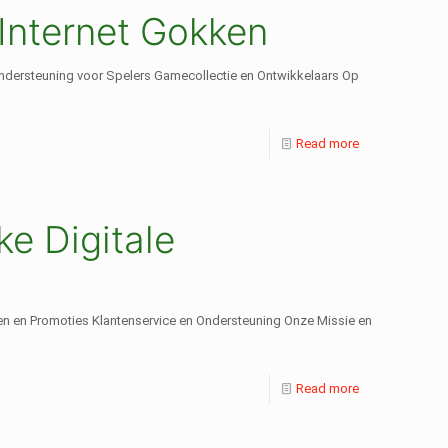
 Internet Gokken
Ondersteuning voor Spelers Gamecollectie en Ontwikkelaars Op
Read more
e Digitale
en en Promoties Klantenservice en Ondersteuning Onze Missie en
Read more