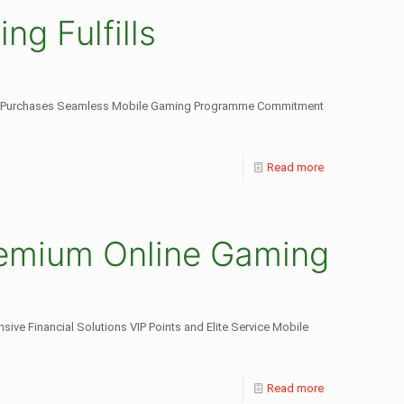
g Fulfills
g-Fast Purchases Seamless Mobile Gaming Programme Commitment
Read more
remium Online Gaming
ve Financial Solutions VIP Points and Elite Service Mobile
Read more