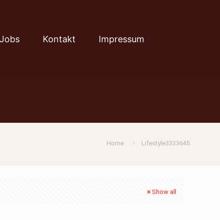
Jobs
Kontakt
Impressum
Home
Lifestyle3333645
Show all