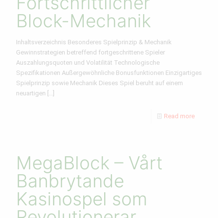
Fortschrittlicher
Block-Mechanik
Inhaltsverzeichnis Besonderes Spielprinzip & Mechanik
Gewinnstrategien betreffend fortgeschrittene Spieler
Auszahlungsquoten und Volatilität Technologische
Spezifikationen Außergewöhnliche Bonusfunktionen Einzigartiges
Spielprinzip sowie Mechanik Dieses Spiel beruht auf einem
neuartigen
[…]
Read more
MegaBlock – Vårt
Banbrytande
Kasinospel som
Revolutionerar