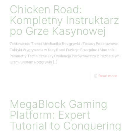
Chicken Road:
Kompletny Instruktarz
po Grze Kasynowej
Zestawienie Treści Mechanika Rozgrywki i Zasady Podstawowe
Taktyki Wygrywania w Kury Road Funkcje Specjalne i Mnożniki
Parametry Techniczne Gry Ewaluacja Porównawcza z Pozostałymi
Grami System Rozgrywki
[…]
Read more
MegaBlock Gaming
Platform: Expert
Tutorial to Conquering