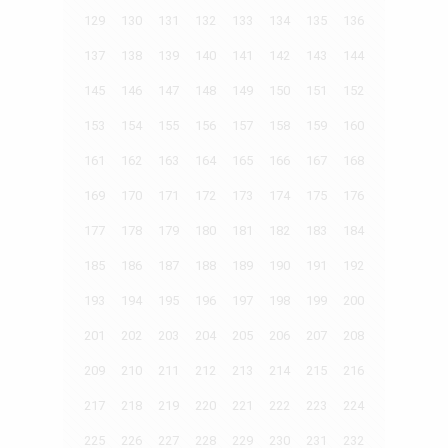
129
130
131
132
133
134
135
136
137
138
139
140
141
142
143
144
145
146
147
148
149
150
151
152
153
154
155
156
157
158
159
160
161
162
163
164
165
166
167
168
169
170
171
172
173
174
175
176
177
178
179
180
181
182
183
184
185
186
187
188
189
190
191
192
193
194
195
196
197
198
199
200
201
202
203
204
205
206
207
208
209
210
211
212
213
214
215
216
217
218
219
220
221
222
223
224
225
226
227
228
229
230
231
232