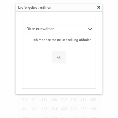
233
234
235
236
237
238
239
240
Liefergebiet wählen:
Schließen
241
242
243
244
245
246
247
248
249
250
251
252
253
254
255
256
257
258
259
260
261
262
263
264
Ich möchte meine Bestellung abholen
265
266
267
268
269
270
271
272
273
274
275
276
277
278
279
280
281
282
283
284
285
286
287
288
289
290
291
292
293
294
295
296
297
298
299
300
301
302
303
304
305
306
307
308
309
310
311
312
313
314
315
316
317
318
319
320
321
322
323
324
325
326
327
328
329
330
331
332
333
334
335
336