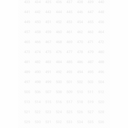
433
434
435
436
437
438
439
440
441
442
443
444
445
446
447
448
449
450
451
452
453
454
455
456
457
458
459
460
461
462
463
464
465
466
467
468
469
470
471
472
473
474
475
476
477
478
479
480
481
482
483
484
485
486
487
488
489
490
491
492
493
494
495
496
497
498
499
500
501
502
503
504
505
506
507
508
509
510
511
512
513
514
515
516
517
518
519
520
521
522
523
524
525
526
527
528
529
530
531
532
533
534
535
536