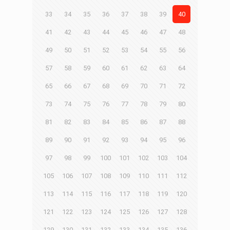
33
34
35
36
37
38
39
40
41
42
43
44
45
46
47
48
49
50
51
52
53
54
55
56
57
58
59
60
61
62
63
64
65
66
67
68
69
70
71
72
73
74
75
76
77
78
79
80
81
82
83
84
85
86
87
88
89
90
91
92
93
94
95
96
97
98
99
100
101
102
103
104
105
106
107
108
109
110
111
112
113
114
115
116
117
118
119
120
121
122
123
124
125
126
127
128
129
130
131
132
133
134
135
136