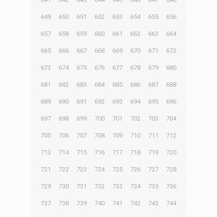
649
650
651
652
653
654
655
656
657
658
659
660
661
662
663
664
665
666
667
668
669
670
671
672
673
674
675
676
677
678
679
680
681
682
683
684
685
686
687
688
689
690
691
692
693
694
695
696
697
698
699
700
701
702
703
704
705
706
707
708
709
710
711
712
713
714
715
716
717
718
719
720
721
722
723
724
725
726
727
728
729
730
731
732
733
734
735
736
737
738
739
740
741
742
743
744