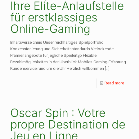
Ihre Elite-Anlaufstelle
für erstklassiges
Online-Gaming
Inhaltsverzeichnis Unser reichhaltiges Spielportfolio
Konzessionierung und Sicherheitsstandards Verlockende
Prämienangebote für jegliche Spielertyp Flexible
Bezahlmöglichkeiten in der Überblick Mobiles Gaming-Erfahrung
Kundenservice rund um die Uhr Herzlich willkommen
[…]
Read more
Oscar Spin : Votre
propre Destination de
Jeu en Ligne