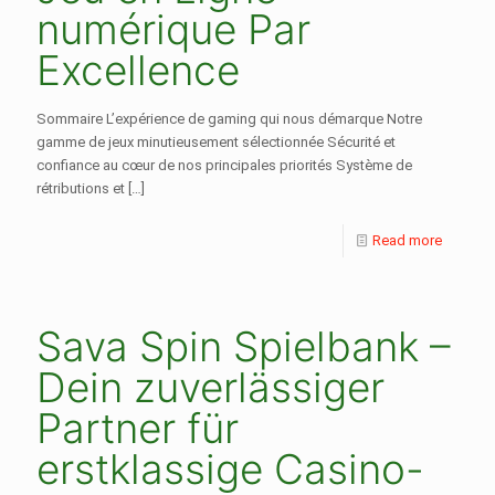
numérique Par
Excellence
Sommaire L’expérience de gaming qui nous démarque Notre
gamme de jeux minutieusement sélectionnée Sécurité et
confiance au cœur de nos principales priorités Système de
rétributions et
[…]
Read more
Sava Spin Spielbank –
Dein zuverlässiger
Partner für
erstklassige Casino-