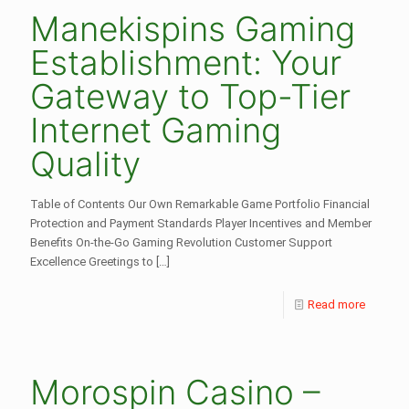
Manekispins Gaming
Establishment: Your
Gateway to Top-Tier
Internet Gaming
Quality
Table of Contents Our Own Remarkable Game Portfolio Financial
Protection and Payment Standards Player Incentives and Member
Benefits On-the-Go Gaming Revolution Customer Support
Excellence Greetings to
[…]
Read more
Morospin Casino –