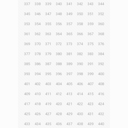
337
338
339
340
341
342
343
344
345
346
347
348
349
350
351
352
353
354
355
356
357
358
359
360
361
362
363
364
365
366
367
368
369
370
371
372
373
374
375
376
377
378
379
380
381
382
383
384
385
386
387
388
389
390
391
392
393
394
395
396
397
398
399
400
401
402
403
404
405
406
407
408
409
410
411
412
413
414
415
416
417
418
419
420
421
422
423
424
425
426
427
428
429
430
431
432
433
434
435
436
437
438
439
440