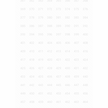
361
362
363
364
365
366
367
368
369
370
371
372
373
374
375
376
377
378
379
380
381
382
383
384
385
386
387
388
389
390
391
392
393
394
395
396
397
398
399
400
401
402
403
404
405
406
407
408
409
410
411
412
413
414
415
416
417
418
419
420
421
422
423
424
425
426
427
428
429
430
431
432
433
434
435
436
437
438
439
440
441
442
443
444
445
446
447
448
449
450
451
452
453
454
455
456
457
458
459
460
461
462
463
464