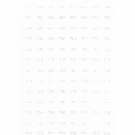
673
674
675
676
677
678
679
680
681
682
683
684
685
686
687
688
689
690
691
692
693
694
695
696
697
698
699
700
701
702
703
704
705
706
707
708
709
710
711
712
713
714
715
716
717
718
719
720
721
722
723
724
725
726
727
728
729
730
731
732
733
734
735
736
737
738
739
740
741
742
743
744
745
746
747
748
749
750
751
752
753
754
755
756
757
758
759
760
761
762
763
764
765
766
767
768
769
770
771
772
773
774
775
776