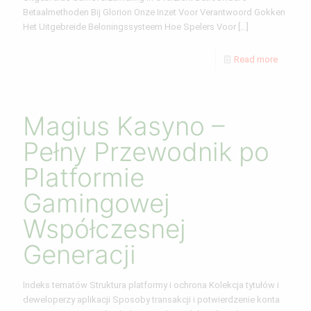
Betaalmethoden Bij Glorion Onze Inzet Voor Verantwoord Gokken
Het Uitgebreide Beloningssysteem Hoe Spelers Voor
[…]
Read more
Magius Kasyno –
Pełny Przewodnik po
Platformie
Gamingowej
Współczesnej
Generacji
Indeks tematów Struktura platformy i ochrona Kolekcja tytułów i
deweloperzy aplikacji Sposoby transakcji i potwierdzenie konta