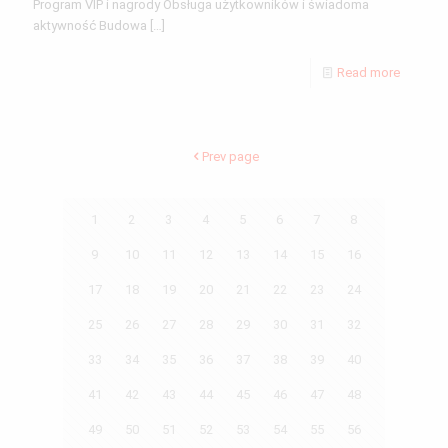
Program VIP i nagrody Obsługa użytkowników i świadoma
aktywność Budowa
[…]
Read more
Prev page
1
2
3
4
5
6
7
8
9
10
11
12
13
14
15
16
17
18
19
20
21
22
23
24
25
26
27
28
29
30
31
32
33
34
35
36
37
38
39
40
41
42
43
44
45
46
47
48
49
50
51
52
53
54
55
56