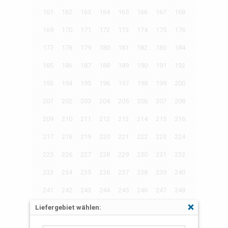
161
162
163
164
165
166
167
168
169
170
171
172
173
174
175
176
177
178
179
180
181
182
183
184
185
186
187
188
189
190
191
192
193
194
195
196
197
198
199
200
201
202
203
204
205
206
207
208
209
210
211
212
213
214
215
216
217
218
219
220
221
222
223
224
225
226
227
228
229
230
231
232
233
234
235
236
237
238
239
240
241
242
243
244
245
246
247
248
Liefergebiet wählen:
249
250
251
252
253
254
255
256
Schließen
257
258
259
260
261
262
263
264