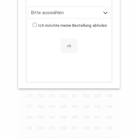
265
266
267
268
269
270
271
272
273
274
275
276
277
278
279
280
Ich möchte meine Bestellung abholen
281
282
283
284
285
286
287
288
289
290
291
292
293
294
295
296
297
298
299
300
301
302
303
304
305
306
307
308
309
310
311
312
313
314
315
316
317
318
319
320
321
322
323
324
325
326
327
328
329
330
331
332
333
334
335
336
337
338
339
340
341
342
343
344
345
346
347
348
349
350
351
352
353
354
355
356
357
358
359
360