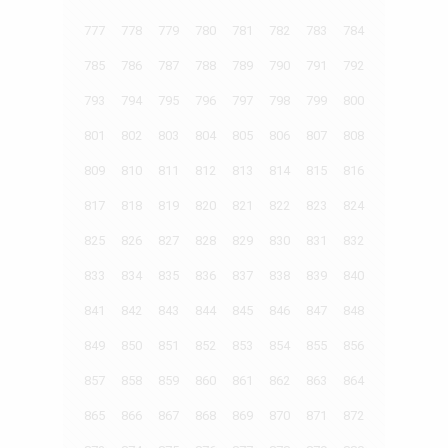
777
778
779
780
781
782
783
784
785
786
787
788
789
790
791
792
793
794
795
796
797
798
799
800
801
802
803
804
805
806
807
808
809
810
811
812
813
814
815
816
817
818
819
820
821
822
823
824
825
826
827
828
829
830
831
832
833
834
835
836
837
838
839
840
841
842
843
844
845
846
847
848
849
850
851
852
853
854
855
856
857
858
859
860
861
862
863
864
865
866
867
868
869
870
871
872