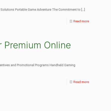
 Solutions Portable Game Adventure The Commitment to
[…]
Read more
r Premium Online
Incentives and Promotional Programs Handheld Gaming
Read more