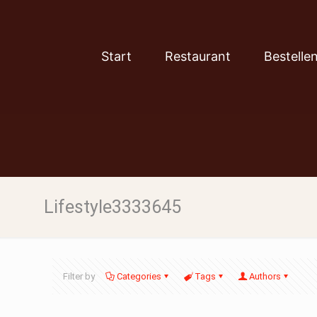
Start
Restaurant
Bestelle
Lifestyle3333645
Filter by
Categories
Tags
Authors