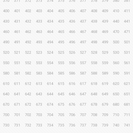
370
371
372
373
374
375
376
377
378
379
380
381
400
401
402
403
404
405
406
407
408
409
410
411
430
431
432
433
434
435
436
437
438
439
440
441
460
461
462
463
464
465
466
467
468
469
470
471
490
491
492
493
494
495
496
497
498
499
500
501
520
521
522
523
524
525
526
527
528
529
530
531
550
551
552
553
554
555
556
557
558
559
560
561
580
581
582
583
584
585
586
587
588
589
590
591
610
611
612
613
614
615
616
617
618
619
620
621
640
641
642
643
644
645
646
647
648
649
650
651
670
671
672
673
674
675
676
677
678
679
680
681
700
701
702
703
704
705
706
707
708
709
710
711
730
731
732
733
734
735
736
737
738
739
740
741