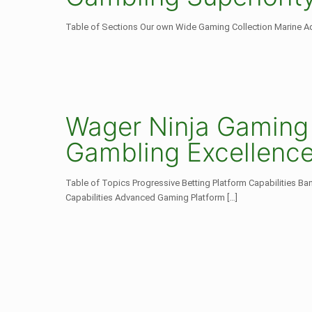
Table of Sections Our own Wide Gaming Collection Marine 
Wager Ninja Gaming 
Gambling Excellenc
Table of Topics Progressive Betting Platform Capabilities 
Capabilities Advanced Gaming Platform
[…]