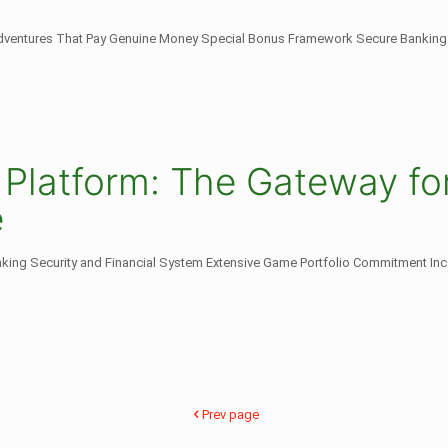
Adventures That Pay Genuine Money Special Bonus Framework Secure Banking
Platform: The Gateway fo
e
Banking Security and Financial System Extensive Game Portfolio Commitment 
Prev page