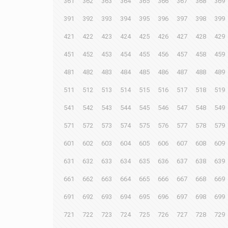
361
362
363
364
365
366
367
368
369
391
392
393
394
395
396
397
398
399
421
422
423
424
425
426
427
428
429
451
452
453
454
455
456
457
458
459
481
482
483
484
485
486
487
488
489
511
512
513
514
515
516
517
518
519
541
542
543
544
545
546
547
548
549
571
572
573
574
575
576
577
578
579
601
602
603
604
605
606
607
608
609
631
632
633
634
635
636
637
638
639
661
662
663
664
665
666
667
668
669
691
692
693
694
695
696
697
698
699
721
722
723
724
725
726
727
728
729