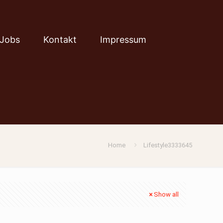
Jobs
Kontakt
Impressum
Home
Lifestyle3333645
Show all