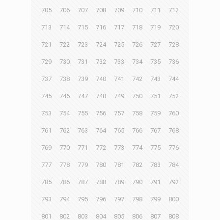
705
706
707
708
709
710
711
712
713
714
715
716
717
718
719
720
721
722
723
724
725
726
727
728
729
730
731
732
733
734
735
736
737
738
739
740
741
742
743
744
745
746
747
748
749
750
751
752
753
754
755
756
757
758
759
760
761
762
763
764
765
766
767
768
769
770
771
772
773
774
775
776
777
778
779
780
781
782
783
784
785
786
787
788
789
790
791
792
793
794
795
796
797
798
799
800
801
802
803
804
805
806
807
808