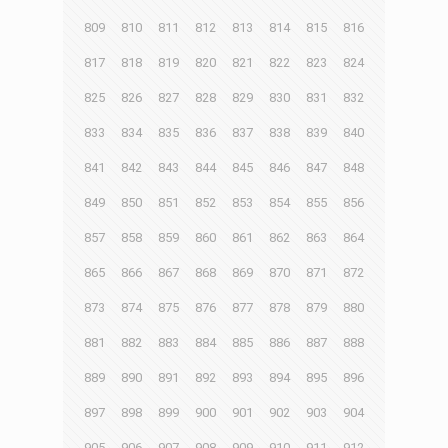
809
810
811
812
813
814
815
816
817
818
819
820
821
822
823
824
825
826
827
828
829
830
831
832
833
834
835
836
837
838
839
840
841
842
843
844
845
846
847
848
849
850
851
852
853
854
855
856
857
858
859
860
861
862
863
864
865
866
867
868
869
870
871
872
873
874
875
876
877
878
879
880
881
882
883
884
885
886
887
888
889
890
891
892
893
894
895
896
897
898
899
900
901
902
903
904
905
906
907
908
909
910
911
912