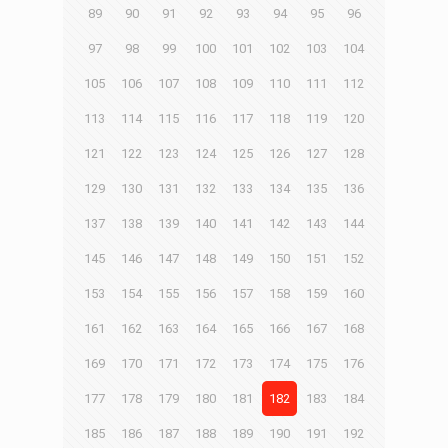
89
90
91
92
93
94
95
96
97
98
99
100
101
102
103
104
105
106
107
108
109
110
111
112
113
114
115
116
117
118
119
120
121
122
123
124
125
126
127
128
129
130
131
132
133
134
135
136
137
138
139
140
141
142
143
144
145
146
147
148
149
150
151
152
153
154
155
156
157
158
159
160
161
162
163
164
165
166
167
168
169
170
171
172
173
174
175
176
177
178
179
180
181
182
183
184
185
186
187
188
189
190
191
192