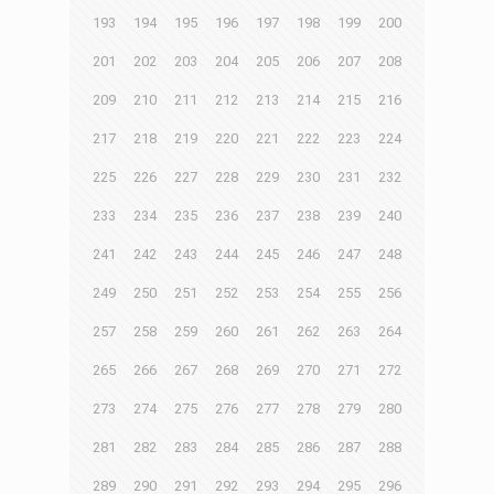
193
194
195
196
197
198
199
200
201
202
203
204
205
206
207
208
209
210
211
212
213
214
215
216
217
218
219
220
221
222
223
224
225
226
227
228
229
230
231
232
233
234
235
236
237
238
239
240
241
242
243
244
245
246
247
248
249
250
251
252
253
254
255
256
257
258
259
260
261
262
263
264
265
266
267
268
269
270
271
272
273
274
275
276
277
278
279
280
281
282
283
284
285
286
287
288
289
290
291
292
293
294
295
296