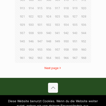
913
914
915
916
917
918
919
920
921
922
923
924
925
926
927
928
929
930
931
932
933
934
935
936
937
938
939
940
941
942
943
944
945
946
947
948
949
950
951
952
953
954
955
956
957
958
959
960
961
962
963
964
965
966
967
968
Next page
© 2019 Pizza Sundflitzer. All Rights Reserved.
Diese Website benutzt Cookies. Wenn du die Website weiter
AGB’s
Haftungsausschluß
Datenschutz
nutzt, gehen wir von deinem Einverständnis aus.