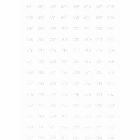
681
682
683
684
685
686
687
688
689
690
691
692
693
694
695
696
697
698
699
700
701
702
703
704
705
706
707
708
709
710
711
712
713
714
715
716
717
718
719
720
721
722
723
724
725
726
727
728
729
730
731
732
733
734
735
736
737
738
739
740
741
742
743
744
745
746
747
748
749
750
751
752
753
754
755
756
757
758
759
760
761
762
763
764
765
766
767
768
769
770
771
772
773
774
775
776
777
778
779
780
781
782
783
784