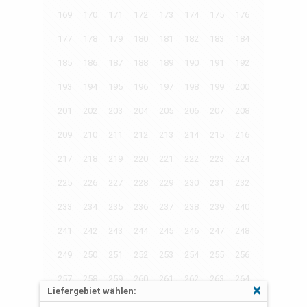
169
170
171
172
173
174
175
176
177
178
179
180
181
182
183
184
185
186
187
188
189
190
191
192
193
194
195
196
197
198
199
200
201
202
203
204
205
206
207
208
209
210
211
212
213
214
215
216
217
218
219
220
221
222
223
224
225
226
227
228
229
230
231
232
233
234
235
236
237
238
239
240
241
242
243
244
245
246
247
248
249
250
251
252
253
254
255
256
257
258
259
260
261
262
263
264
Liefergebiet wählen:
Schließen
265
266
267
268
269
270
271
272