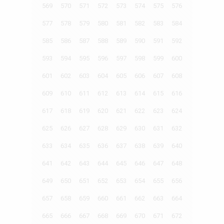
569
570
571
572
573
574
575
576
577
578
579
580
581
582
583
584
585
586
587
588
589
590
591
592
593
594
595
596
597
598
599
600
601
602
603
604
605
606
607
608
609
610
611
612
613
614
615
616
617
618
619
620
621
622
623
624
625
626
627
628
629
630
631
632
633
634
635
636
637
638
639
640
641
642
643
644
645
646
647
648
649
650
651
652
653
654
655
656
657
658
659
660
661
662
663
664
665
666
667
668
669
670
671
672