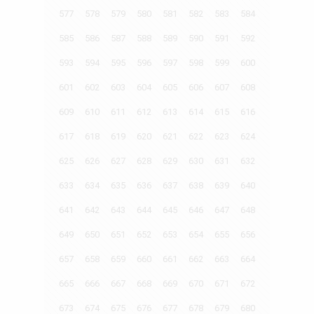
577
578
579
580
581
582
583
584
585
586
587
588
589
590
591
592
593
594
595
596
597
598
599
600
601
602
603
604
605
606
607
608
609
610
611
612
613
614
615
616
617
618
619
620
621
622
623
624
625
626
627
628
629
630
631
632
633
634
635
636
637
638
639
640
641
642
643
644
645
646
647
648
649
650
651
652
653
654
655
656
657
658
659
660
661
662
663
664
665
666
667
668
669
670
671
672
673
674
675
676
677
678
679
680