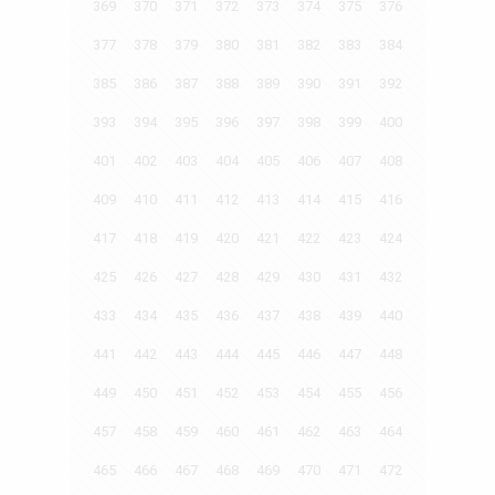
369
370
371
372
373
374
375
376
377
378
379
380
381
382
383
384
385
386
387
388
389
390
391
392
393
394
395
396
397
398
399
400
401
402
403
404
405
406
407
408
409
410
411
412
413
414
415
416
417
418
419
420
421
422
423
424
425
426
427
428
429
430
431
432
433
434
435
436
437
438
439
440
441
442
443
444
445
446
447
448
449
450
451
452
453
454
455
456
457
458
459
460
461
462
463
464
465
466
467
468
469
470
471
472