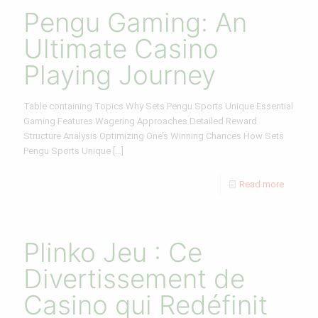
Pengu Gaming: An
Ultimate Casino
Playing Journey
Table containing Topics Why Sets Pengu Sports Unique Essential
Gaming Features Wagering Approaches Detailed Reward
Structure Analysis Optimizing One’s Winning Chances How Sets
Pengu Sports Unique
[…]
Read more
Plinko Jeu : Ce
Divertissement de
Casino qui Redéfinit