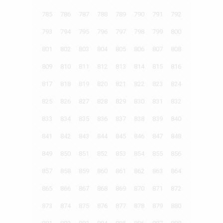
785
786
787
788
789
790
791
792
793
794
795
796
797
798
799
800
801
802
803
804
805
806
807
808
809
810
811
812
813
814
815
816
817
818
819
820
821
822
823
824
825
826
827
828
829
830
831
832
833
834
835
836
837
838
839
840
841
842
843
844
845
846
847
848
849
850
851
852
853
854
855
856
857
858
859
860
861
862
863
864
865
866
867
868
869
870
871
872
873
874
875
876
877
878
879
880