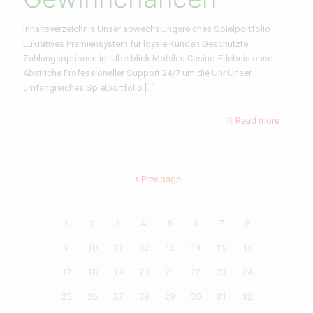
Inhaltsverzeichnis Unser abwechslungsreiches Spielportfolio
Lukratives Prämiensystem für loyale Kunden Geschützte
Zahlungsoptionen im Überblick Mobiles Casino-Erlebnis ohne
Abstriche Professioneller Support 24/7 um die Uhr Unser
umfangreiches Spielportfolio
[…]
Read more
Prev page
1
2
3
4
5
6
7
8
9
10
11
12
13
14
15
16
17
18
19
20
21
22
23
24
25
26
27
28
29
30
31
32