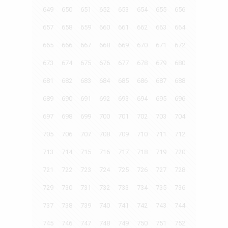
649
650
651
652
653
654
655
656
657
658
659
660
661
662
663
664
665
666
667
668
669
670
671
672
673
674
675
676
677
678
679
680
681
682
683
684
685
686
687
688
689
690
691
692
693
694
695
696
697
698
699
700
701
702
703
704
705
706
707
708
709
710
711
712
713
714
715
716
717
718
719
720
721
722
723
724
725
726
727
728
729
730
731
732
733
734
735
736
737
738
739
740
741
742
743
744
745
746
747
748
749
750
751
752