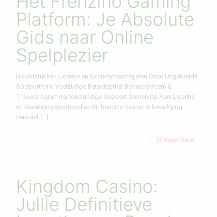
Het Frenzino Gaming
Platform: Je Absolute
Gids naar Online
Spelplezier
Hoofdstukken Licentie en Securitymaatregelen Onze Uitgebreide
Spelportfolio Veelzijdige Betaalopties Bonussysteem &
Trouwprogramma Vakkundige Support Gamen Op Reis Licentie
en Beveiligingsprotocollen Bij frenzino casino is beveiliging
centraal.
[…]
Read more
Kingdom Casino:
Jullie Definitieve