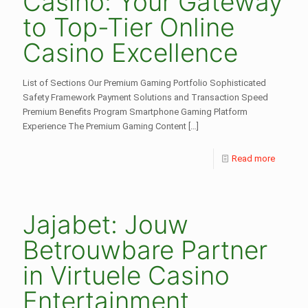
Casino: Your Gateway
to Top-Tier Online
Casino Excellence
List of Sections Our Premium Gaming Portfolio Sophisticated
Safety Framework Payment Solutions and Transaction Speed
Premium Benefits Program Smartphone Gaming Platform
Experience The Premium Gaming Content
[…]
Read more
Jajabet: Jouw
Betrouwbare Partner
in Virtuele Casino
Entertainment