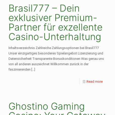
Brasil777 – Dein
exklusiver Premium-
Partner für exzellente
Casino-Unterhaltung
Inhaltsverzeichnis Zahlreiche Zahlungsoptionen bei Brasil777
Unser einzigartiges besonderes Spielangebot Lizenzierung und
Datensicherheit Transparente Bonuskonditionen Was genau uns
von all anderen auszeichnet Willkommen zurück in der
faszinierenden
[…]
Read more
Ghostino Gaming