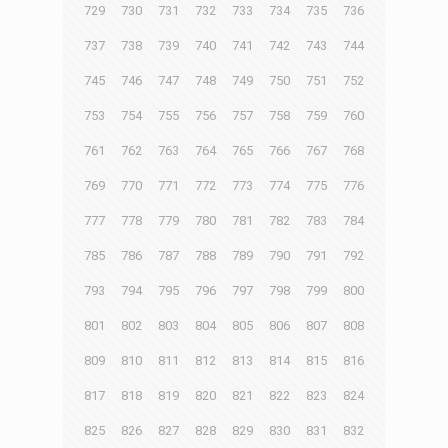
729
730
731
732
733
734
735
736
737
738
739
740
741
742
743
744
745
746
747
748
749
750
751
752
753
754
755
756
757
758
759
760
761
762
763
764
765
766
767
768
769
770
771
772
773
774
775
776
777
778
779
780
781
782
783
784
785
786
787
788
789
790
791
792
793
794
795
796
797
798
799
800
801
802
803
804
805
806
807
808
809
810
811
812
813
814
815
816
817
818
819
820
821
822
823
824
825
826
827
828
829
830
831
832