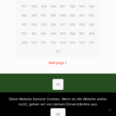
937
938
939
940
941
942
943
944
945
946
947
948
949
950
951
952
953
954
955
956
957
958
959
960
961
962
963
964
965
966
967
968
969
970
971
972
973
974
975
976
977
Next page
© 2019 Pizza Sundflitzer. All Rights Reserved.
Diese Website benutzt Cookies. Wenn du die Website weiter
AGB’s
Haftungsausschluß
Datenschutz
nutzt, gehen wir von deinem Einverständnis aus.
Inhaltsstoffe (PDF)
Allergene (PDF)
OK