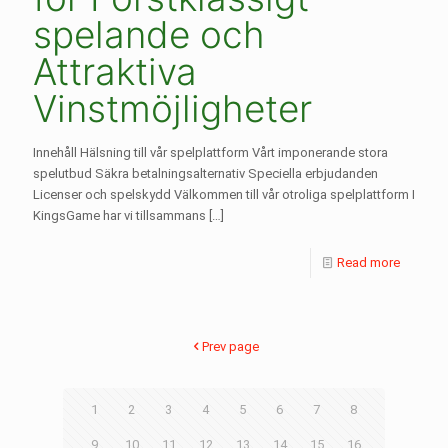
spelande och
Attraktiva
Vinstmöjligheter
Innehåll Hälsning till vår spelplattform Vårt imponerande stora
spelutbud Säkra betalningsalternativ Speciella erbjudanden
Licenser och spelskydd Välkommen till vår otroliga spelplattform I
KingsGame har vi tillsammans
[…]
Read more
Prev page
1
2
3
4
5
6
7
8
9
10
11
12
13
14
15
16