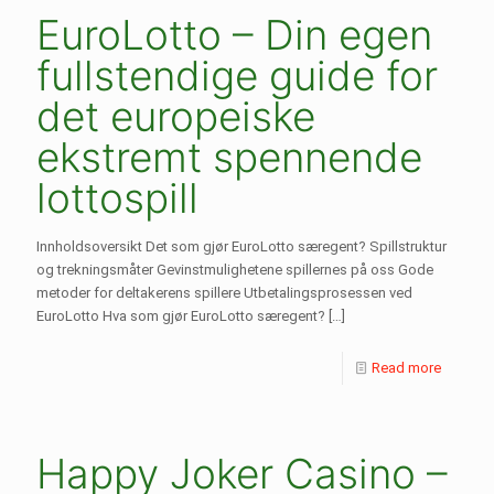
EuroLotto – Din egen
fullstendige guide for
det europeiske
ekstremt spennende
lottospill
Innholdsoversikt Det som gjør EuroLotto særegent? Spillstruktur
og trekningsmåter Gevinstmulighetene spillernes på oss Gode
metoder for deltakerens spillere Utbetalingsprosessen ved
EuroLotto Hva som gjør EuroLotto særegent?
[…]
Read more
Happy Joker Casino –