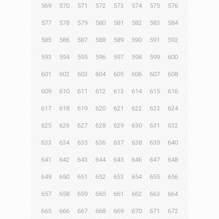
569
570
571
572
573
574
575
576
577
578
579
580
581
582
583
584
585
586
587
588
589
590
591
592
593
594
595
596
597
598
599
600
601
602
603
604
605
606
607
608
609
610
611
612
613
614
615
616
617
618
619
620
621
622
623
624
625
626
627
628
629
630
631
632
633
634
635
636
637
638
639
640
641
642
643
644
645
646
647
648
649
650
651
652
653
654
655
656
657
658
659
660
661
662
663
664
665
666
667
668
669
670
671
672