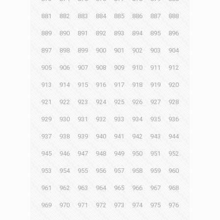
881
882
883
884
885
886
887
888
889
890
891
892
893
894
895
896
897
898
899
900
901
902
903
904
905
906
907
908
909
910
911
912
913
914
915
916
917
918
919
920
921
922
923
924
925
926
927
928
929
930
931
932
933
934
935
936
937
938
939
940
941
942
943
944
945
946
947
948
949
950
951
952
953
954
955
956
957
958
959
960
961
962
963
964
965
966
967
968
969
970
971
972
973
974
975
976