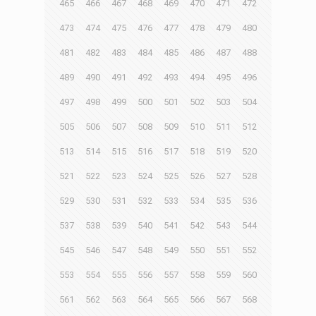
465
466
467
468
469
470
471
472
473
474
475
476
477
478
479
480
481
482
483
484
485
486
487
488
489
490
491
492
493
494
495
496
497
498
499
500
501
502
503
504
505
506
507
508
509
510
511
512
513
514
515
516
517
518
519
520
521
522
523
524
525
526
527
528
529
530
531
532
533
534
535
536
537
538
539
540
541
542
543
544
545
546
547
548
549
550
551
552
553
554
555
556
557
558
559
560
561
562
563
564
565
566
567
568