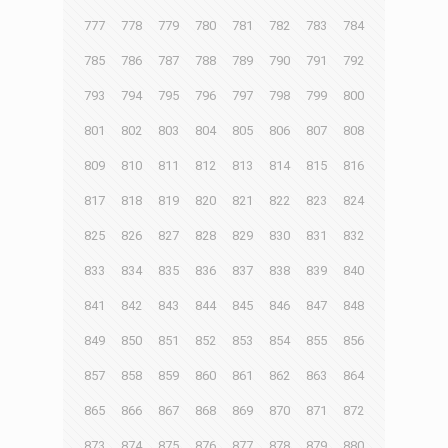
777
778
779
780
781
782
783
784
785
786
787
788
789
790
791
792
793
794
795
796
797
798
799
800
801
802
803
804
805
806
807
808
809
810
811
812
813
814
815
816
817
818
819
820
821
822
823
824
825
826
827
828
829
830
831
832
833
834
835
836
837
838
839
840
841
842
843
844
845
846
847
848
849
850
851
852
853
854
855
856
857
858
859
860
861
862
863
864
865
866
867
868
869
870
871
872
873
874
875
876
877
878
879
880