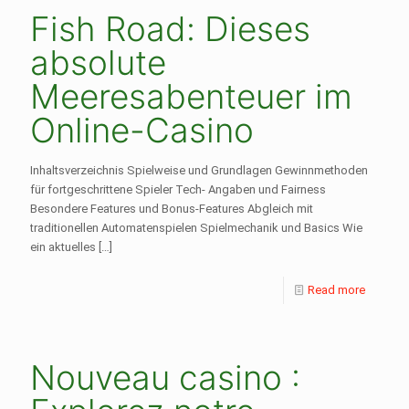
Fish Road: Dieses
absolute
Meeresabenteuer im
Online-Casino
Inhaltsverzeichnis Spielweise und Grundlagen Gewinnmethoden
für fortgeschrittene Spieler Tech- Angaben und Fairness
Besondere Features und Bonus-Features Abgleich mit
traditionellen Automatenspielen Spielmechanik und Basics Wie
ein aktuelles
[…]
Read more
Nouveau casino :