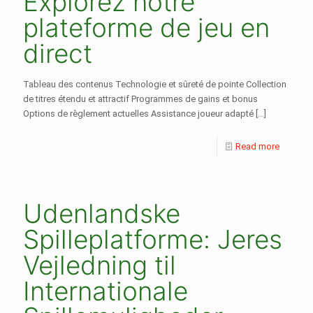
Explorez notre
plateforme de jeu en
direct
Tableau des contenus Technologie et sûreté de pointe Collection
de titres étendu et attractif Programmes de gains et bonus
Options de règlement actuelles Assistance joueur adapté
[…]
Read more
Udenlandske
Spilleplatforme: Jeres
Vejledning til
Internationale