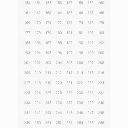
153
154
155
156
157
158
159
160
161
162
163
164
165
166
167
168
169
170
171
172
173
174
175
176
177
178
179
180
181
182
183
184
185
186
187
188
189
190
191
192
193
194
195
196
197
198
199
200
201
202
203
204
205
206
207
208
209
210
211
212
213
214
215
216
217
218
219
220
221
222
223
224
225
226
227
228
229
230
231
232
233
234
235
236
237
238
239
240
241
242
243
244
245
246
247
248
249
250
251
252
253
254
255
256