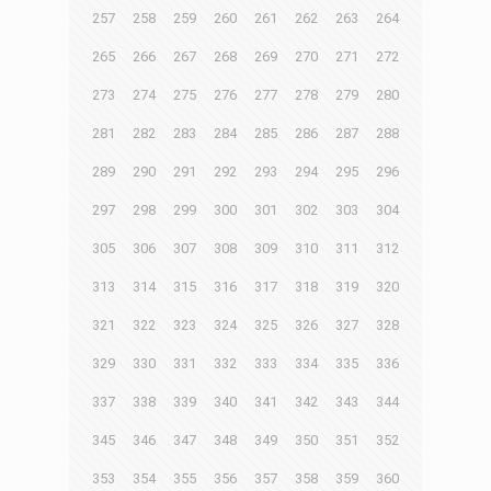
257
258
259
260
261
262
263
264
265
266
267
268
269
270
271
272
273
274
275
276
277
278
279
280
281
282
283
284
285
286
287
288
289
290
291
292
293
294
295
296
297
298
299
300
301
302
303
304
305
306
307
308
309
310
311
312
313
314
315
316
317
318
319
320
321
322
323
324
325
326
327
328
329
330
331
332
333
334
335
336
337
338
339
340
341
342
343
344
345
346
347
348
349
350
351
352
353
354
355
356
357
358
359
360