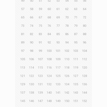
49
50
51
52
53
54
55
56
57
58
59
60
61
62
63
64
65
66
67
68
69
70
71
72
73
74
75
76
77
78
79
80
81
82
83
84
85
86
87
88
89
90
91
92
93
94
95
96
97
98
99
100
101
102
103
104
105
106
107
108
109
110
111
112
113
114
115
116
117
118
119
120
121
122
123
124
125
126
127
128
129
130
131
132
133
134
135
136
137
138
139
140
141
142
143
144
145
146
147
148
149
150
151
152