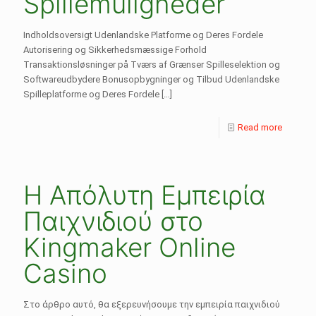
Spillemuligheder
Indholdsoversigt Udenlandske Platforme og Deres Fordele
Autorisering og Sikkerhedsmæssige Forhold
Transaktionsløsninger på Tværs af Grænser Spilleselektion og
Softwareudbydere Bonusopbygninger og Tilbud Udenlandske
Spilleplatforme og Deres Fordele
[…]
Read more
Η Απόλυτη Εμπειρία
Παιχνιδιού στο
Kingmaker Online
Casino
Στο άρθρο αυτό, θα εξερευνήσουμε την εμπειρία παιχνιδιού