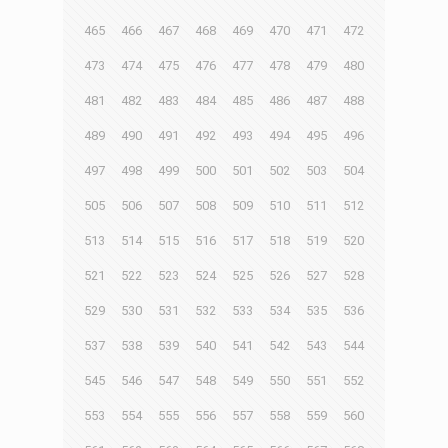
465
466
467
468
469
470
471
472
473
474
475
476
477
478
479
480
481
482
483
484
485
486
487
488
489
490
491
492
493
494
495
496
497
498
499
500
501
502
503
504
505
506
507
508
509
510
511
512
513
514
515
516
517
518
519
520
521
522
523
524
525
526
527
528
529
530
531
532
533
534
535
536
537
538
539
540
541
542
543
544
545
546
547
548
549
550
551
552
553
554
555
556
557
558
559
560