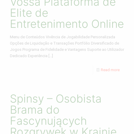
Vossa Plataforma de
Elite de
Entretenimento Online
Menu de Conteúdos Vivência de Jogabilidade Personalizada
Opções de Liquidação e Transações Portfólio Diversificado de
Jogos Programa de Fidelidade e Vantagens Suporte ao Utilizador
Dedicado Experiência
[…]
Read more
Spinsy – Osobista
Brama do
Fascynujących
Rozgrywek w Krainie