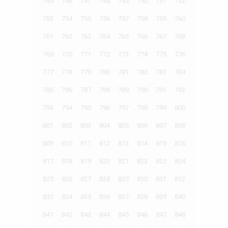
745
746
747
748
749
750
751
752
753
754
755
756
757
758
759
760
761
762
763
764
765
766
767
768
769
770
771
772
773
774
775
776
777
778
779
780
781
782
783
784
785
786
787
788
789
790
791
792
793
794
795
796
797
798
799
800
801
802
803
804
805
806
807
808
809
810
811
812
813
814
815
816
817
818
819
820
821
822
823
824
825
826
827
828
829
830
831
832
833
834
835
836
837
838
839
840
841
842
843
844
845
846
847
848