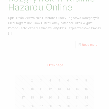
Hazardu Online
Spis Treści Zezwolenie i Ochrona Graczy Bogactwo Dostępnych
Gier Program Bonusów i Ofert Formy Płatności i Czas Wypłat
Pomoc Techniczne dla Graczy Certyfikat i Bezpieczeństwo Graczy
[…]
Read more
Prev page
1
2
3
4
5
6
7
8
9
10
11
12
13
14
15
16
17
18
19
20
21
22
23
24
25
26
27
28
29
30
31
32