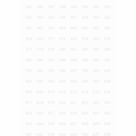
545
546
547
548
549
550
551
552
553
554
555
556
557
558
559
560
561
562
563
564
565
566
567
568
569
570
571
572
573
574
575
576
577
578
579
580
581
582
583
584
585
586
587
588
589
590
591
592
593
594
595
596
597
598
599
600
601
602
603
604
605
606
607
608
609
610
611
612
613
614
615
616
617
618
619
620
621
622
623
624
625
626
627
628
629
630
631
632
633
634
635
636
637
638
639
640
641
642
643
644
645
646
647
648