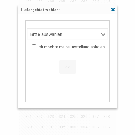
233
234
235
236
237
238
239
240
Liefergebiet wählen:
241
242
243
244
245
246
247
248
Schließen
249
250
251
252
253
254
255
256
257
258
259
260
261
262
263
264
265
266
267
268
269
270
271
272
Ich möchte meine Bestellung abholen
273
274
275
276
277
278
279
280
281
282
283
284
285
286
287
288
289
290
291
292
293
294
295
296
297
298
299
300
301
302
303
304
305
306
307
308
309
310
311
312
313
314
315
316
317
318
319
320
321
322
323
324
325
326
327
328
329
330
331
332
333
334
335
336