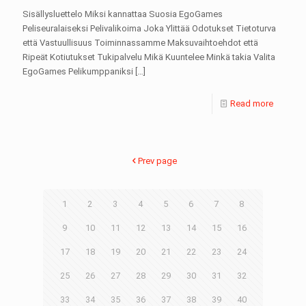
Sisällysluettelo Miksi kannattaa Suosia EgoGames
Peliseuralaiseksi Pelivalikoima Joka Ylittää Odotukset Tietoturva
että Vastuullisuus Toiminnassamme Maksuvaihtoehdot että
Ripeät Kotiutukset Tukipalvelu Mikä Kuuntelee Minkä takia Valita
EgoGames Pelikumppaniksi
[…]
Read more
Prev page
1
2
3
4
5
6
7
8
9
10
11
12
13
14
15
16
17
18
19
20
21
22
23
24
25
26
27
28
29
30
31
32
33
34
35
36
37
38
39
40