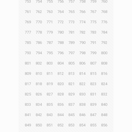
753
754
755
756
757
758
759
760
761
762
763
764
765
766
767
768
769
770
771
772
773
774
775
776
777
778
779
780
781
782
783
784
785
786
787
788
789
790
791
792
793
794
795
796
797
798
799
800
801
802
803
804
805
806
807
808
809
810
811
812
813
814
815
816
817
818
819
820
821
822
823
824
825
826
827
828
829
830
831
832
833
834
835
836
837
838
839
840
841
842
843
844
845
846
847
848
849
850
851
852
853
854
855
856