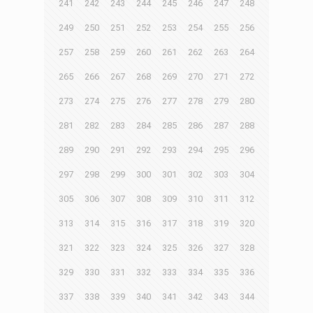
241
242
243
244
245
246
247
248
249
250
251
252
253
254
255
256
257
258
259
260
261
262
263
264
265
266
267
268
269
270
271
272
273
274
275
276
277
278
279
280
281
282
283
284
285
286
287
288
289
290
291
292
293
294
295
296
297
298
299
300
301
302
303
304
305
306
307
308
309
310
311
312
313
314
315
316
317
318
319
320
321
322
323
324
325
326
327
328
329
330
331
332
333
334
335
336
337
338
339
340
341
342
343
344