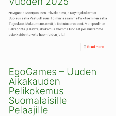
Vuoden 2025
Navigaatio Monipuolinen Pelivalikoima ja Käyttäjäkokemus
Suojaus sekä Vastuullisuus Toiminnassamme Palkitseminen sekä
Tarjoukset Maksumenetelmät ja Kotiutusprosessit Monipuolinen
Pelitarjonta ja Käyttäjäkokemus Olemme luoneet pelialustamme
asiakkaiden toiveita huomioiden jo
[…]
Read more
EgoGames – Uuden
Aikakauden
Pelikokemus
Suomalaisille
Pelaajille