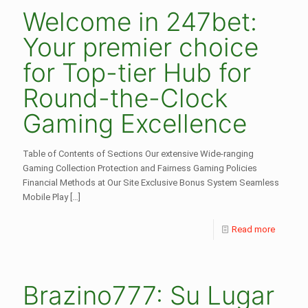
Welcome in 247bet:
Your premier choice
for Top-tier Hub for
Round-the-Clock
Gaming Excellence
Table of Contents of Sections Our extensive Wide-ranging
Gaming Collection Protection and Fairness Gaming Policies
Financial Methods at Our Site Exclusive Bonus System Seamless
Mobile Play
[…]
Read more
Brazino777: Su Lugar