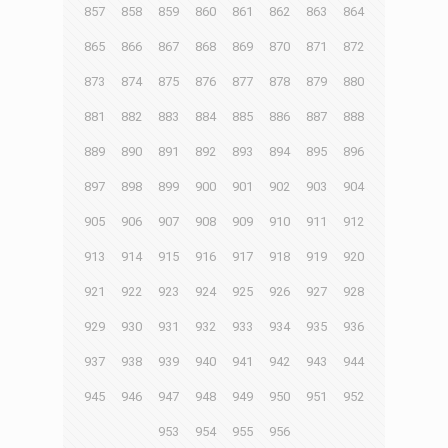
857
858
859
860
861
862
863
864
865
866
867
868
869
870
871
872
873
874
875
876
877
878
879
880
881
882
883
884
885
886
887
888
889
890
891
892
893
894
895
896
897
898
899
900
901
902
903
904
905
906
907
908
909
910
911
912
913
914
915
916
917
918
919
920
921
922
923
924
925
926
927
928
929
930
931
932
933
934
935
936
937
938
939
940
941
942
943
944
945
946
947
948
949
950
951
952
953
954
955
956