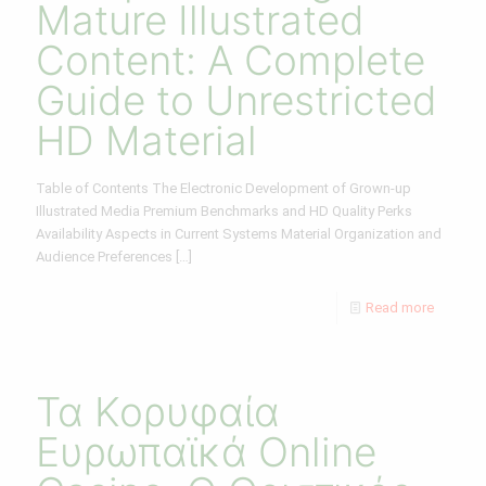
Mature Illustrated
Content: A Complete
Guide to Unrestricted
HD Material
Table of Contents The Electronic Development of Grown-up
Illustrated Media Premium Benchmarks and HD Quality Perks
Availability Aspects in Current Systems Material Organization and
Audience Preferences
[…]
Read more
Τα Κορυφαία
Ευρωπαϊκά Online