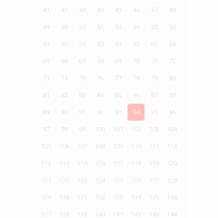
41
42
43
44
45
46
47
48
49
50
51
52
53
54
55
56
57
58
59
60
61
62
63
64
65
66
67
68
69
70
71
72
73
74
75
76
77
78
79
80
81
82
83
84
85
86
87
88
89
90
91
92
93
94
95
96
97
98
99
100
101
102
103
104
105
106
107
108
109
110
111
112
113
114
115
116
117
118
119
120
121
122
123
124
125
126
127
128
129
130
131
132
133
134
135
136
137
138
139
140
141
142
143
144