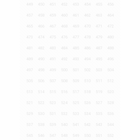
449
450
451
452
453
454
455
456
457
458
459
460
461
462
463
464
465
466
467
468
469
470
471
472
473
474
475
476
477
478
479
480
481
482
483
484
485
486
487
488
489
490
491
492
493
494
495
496
497
498
499
500
501
502
503
504
505
506
507
508
509
510
511
512
513
514
515
516
517
518
519
520
521
522
523
524
525
526
527
528
529
530
531
532
533
534
535
536
537
538
539
540
541
542
543
544
545
546
547
548
549
550
551
552