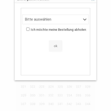
Schließen
249
250
251
252
253
254
255
256
257
258
259
260
261
262
263
264
265
266
267
268
269
270
271
272
Ich möchte meine Bestellung abholen
273
274
275
276
277
278
279
280
281
282
283
284
285
286
287
288
289
290
291
292
293
294
295
296
297
298
299
300
301
302
303
304
305
306
307
308
309
310
311
312
313
314
315
316
317
318
319
320
321
322
323
324
325
326
327
328
329
330
331
332
333
334
335
336
337
338
339
340
341
342
343
344