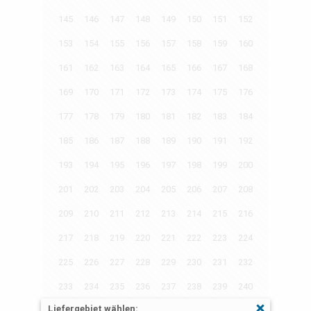
145
146
147
148
149
150
151
152
153
154
155
156
157
158
159
160
161
162
163
164
165
166
167
168
169
170
171
172
173
174
175
176
177
178
179
180
181
182
183
184
185
186
187
188
189
190
191
192
193
194
195
196
197
198
199
200
201
202
203
204
205
206
207
208
209
210
211
212
213
214
215
216
217
218
219
220
221
222
223
224
225
226
227
228
229
230
231
232
233
234
235
236
237
238
239
240
Liefergebiet wählen:
241
242
243
244
245
246
247
248