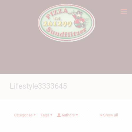
Lifestyle3333645
Categories
Tags
Authors
Show all