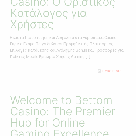
Casino: Ο Οριστικός
Κατάλογος για
Χρήστες
Θέματα Πιστοποίηση και Ασφάλεια στα Ευρωπαϊκά Casino
Ευρεία Γκάμα Παιγνιδιών και Προμηθευτές Πλατφόρμας
Επιλογές Κατάθεσης και Ανάληψης Bonus και Προσφορές για
Παίκτες Mobile Εμπειρία Χρήσης Gaming
[…]
Read more
Welcome to Bettom
Casino: The Premier
Hub for Online
Gaming Excellence