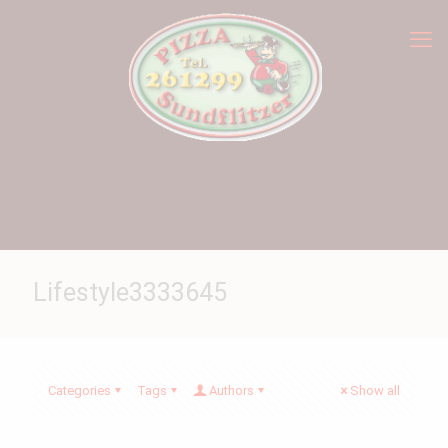
Lifestyle3333645
Categories
Tags
Authors
Show all