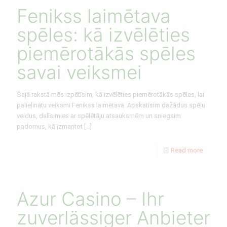
Fenikss laimētava
spēles: kā izvēlēties
piemērotākās spēles
savai veiksmei
Šajā rakstā mēs izpētīsim, kā izvēlēties piemērotākās spēles, lai
palielinātu veiksmi Fenikss laimētavā. Apskatīsim dažādus spēļu
veidus, dalīsimies ar spēlētāju atsauksmēm un sniegsim
padomus, kā izmantot
[…]
Read more
Azur Casino – Ihr
zuverlässiger Anbieter