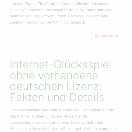
Index of Topics The Complete Game Collection Advanced
Security Framework Convenient Payment Options Optimizing
Member Bonuses Smooth Portable Access The Complete
Entertainment Collection Within our casino,
[…]
Read more
Internet-Glücksspiel
ohne vorhandene
deutschen Lizenz:
Fakten und Details
Inhaltsverzeichnis Eine internationale Regulierungslandschaft
Juristische Facetten für Spieler Abweichende
Lizenzierungsmodelle Vorhandene Zahlungsmethoden
Wesentliche Abweichungen im Spielangebot Absicherung und