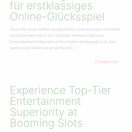
für erstklassiges
Online-Glücksspiel
Übersicht Unser breites Spielportfolio Lizenzen sowie Sicherheit
Zahlungsmethoden in der Überblick Attraktive Aktionen
Kompetenter Kundenservice Das breites Spielangebot Im Azur
casino login bieten wir ein akribisch
[…]
Read more
Experience Top-Tier
Entertainment
Superiority at
Booming Slots