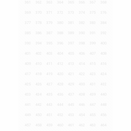
361
362
363
364
365
366
367
368
369
370
371
372
373
374
375
376
377
378
379
380
381
382
383
384
385
386
387
388
389
390
391
392
393
394
395
396
397
398
399
400
401
402
403
404
405
406
407
408
409
410
411
412
413
414
415
416
417
418
419
420
421
422
423
424
425
426
427
428
429
430
431
432
433
434
435
436
437
438
439
440
441
442
443
444
445
446
447
448
449
450
451
452
453
454
455
456
457
458
459
460
461
462
463
464