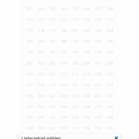
161
162
163
164
165
166
167
168
169
170
171
172
173
174
175
176
177
178
179
180
181
182
183
184
185
186
187
188
189
190
191
192
193
194
195
196
197
198
199
200
201
202
203
204
205
206
207
208
209
210
211
212
213
214
215
216
217
218
219
220
221
222
223
224
225
226
227
228
229
230
231
232
233
234
235
236
237
238
239
240
241
242
243
244
245
246
247
248
249
250
251
252
253
254
255
256
Liefergebiet wählen: