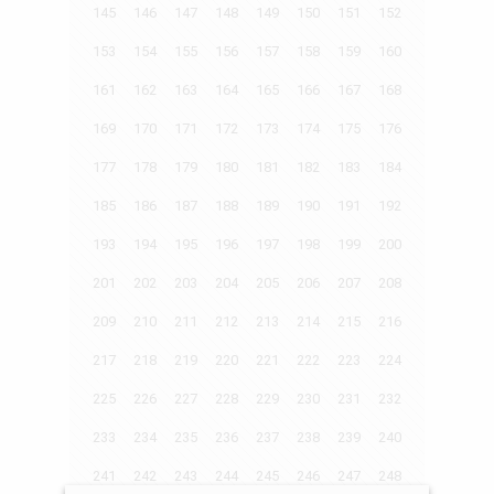
145
146
147
148
149
150
151
152
153
154
155
156
157
158
159
160
161
162
163
164
165
166
167
168
169
170
171
172
173
174
175
176
177
178
179
180
181
182
183
184
185
186
187
188
189
190
191
192
193
194
195
196
197
198
199
200
201
202
203
204
205
206
207
208
209
210
211
212
213
214
215
216
217
218
219
220
221
222
223
224
225
226
227
228
229
230
231
232
233
234
235
236
237
238
239
240
241
242
243
244
245
246
247
248