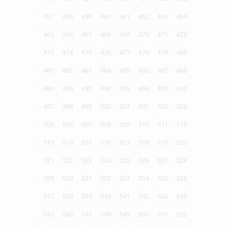
457
458
459
460
461
462
463
464
465
466
467
468
469
470
471
472
473
474
475
476
477
478
479
480
481
482
483
484
485
486
487
488
489
490
491
492
493
494
495
496
497
498
499
500
501
502
503
504
505
506
507
508
509
510
511
512
513
514
515
516
517
518
519
520
521
522
523
524
525
526
527
528
529
530
531
532
533
534
535
536
537
538
539
540
541
542
543
544
545
546
547
548
549
550
551
552