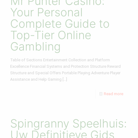
Mr Punter Casino:
Your Personal
Complete Guide to
Top-Tier Online
Gambling
Table of Sections Entertainment Collection and Platform
Excellence Financial Systems and Protection Structure Reward
Structure and Special Offers Portable Playing Adventure Player
Assistance and Help Gaming
[…]
Read more
Spingranny Speelhuis:
Uw Definitieve Gids