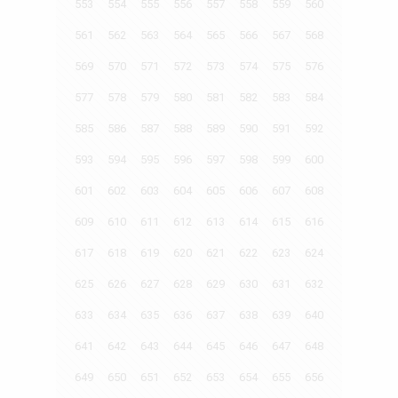
553
554
555
556
557
558
559
560
561
562
563
564
565
566
567
568
569
570
571
572
573
574
575
576
577
578
579
580
581
582
583
584
585
586
587
588
589
590
591
592
593
594
595
596
597
598
599
600
601
602
603
604
605
606
607
608
609
610
611
612
613
614
615
616
617
618
619
620
621
622
623
624
625
626
627
628
629
630
631
632
633
634
635
636
637
638
639
640
641
642
643
644
645
646
647
648
649
650
651
652
653
654
655
656