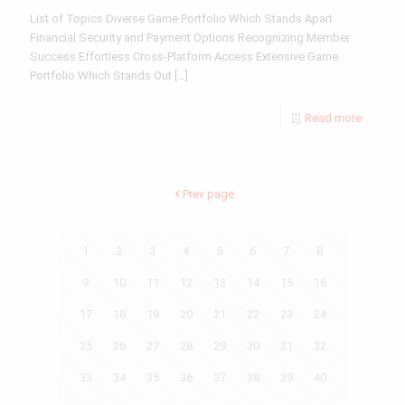
List of Topics Diverse Game Portfolio Which Stands Apart
Financial Security and Payment Options Recognizing Member
Success Effortless Cross-Platform Access Extensive Game
Portfolio Which Stands Out
[…]
Read more
Prev page
1
2
3
4
5
6
7
8
9
10
11
12
13
14
15
16
17
18
19
20
21
22
23
24
25
26
27
28
29
30
31
32
33
34
35
36
37
38
39
40