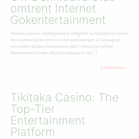
omtrent Internet
Gokentertainment
Inhoudsopgave Licentiegeving & Veiligheid op Spingranny Casino
Ons Diverse Spelportfolio Bonus aanbiedingen & Campagnes
voor Iedere Spelers Betaalopties plus Transactiesnelheid
Klantenservice welke Altijd Beschikbaar Is Op
[…]
Read more
Tikitaka Casino: The
Top-Tier
Entertainment
Platform