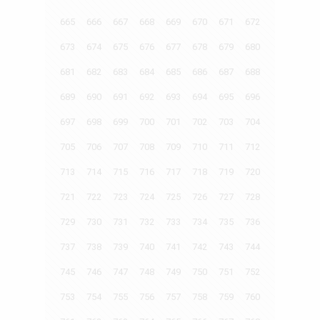
665
666
667
668
669
670
671
672
673
674
675
676
677
678
679
680
681
682
683
684
685
686
687
688
689
690
691
692
693
694
695
696
697
698
699
700
701
702
703
704
705
706
707
708
709
710
711
712
713
714
715
716
717
718
719
720
721
722
723
724
725
726
727
728
729
730
731
732
733
734
735
736
737
738
739
740
741
742
743
744
745
746
747
748
749
750
751
752
753
754
755
756
757
758
759
760