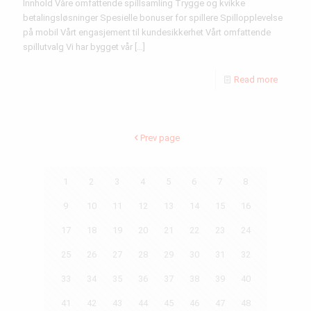
Innhold Våre omfattende spillsamling Trygge og kvikke
betalingsløsninger Spesielle bonuser for spillere Spillopplevelse
på mobil Vårt engasjement til kundesikkerhet Vårt omfattende
spillutvalg Vi har bygget vår
[…]
Read more
Prev page
1
2
3
4
5
6
7
8
9
10
11
12
13
14
15
16
17
18
19
20
21
22
23
24
25
26
27
28
29
30
31
32
33
34
35
36
37
38
39
40
41
42
43
44
45
46
47
48