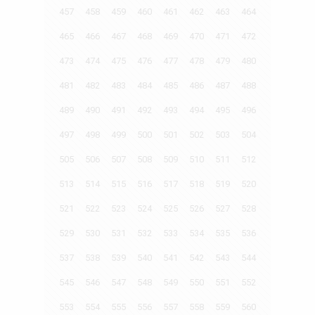
457
458
459
460
461
462
463
464
465
466
467
468
469
470
471
472
473
474
475
476
477
478
479
480
481
482
483
484
485
486
487
488
489
490
491
492
493
494
495
496
497
498
499
500
501
502
503
504
505
506
507
508
509
510
511
512
513
514
515
516
517
518
519
520
521
522
523
524
525
526
527
528
529
530
531
532
533
534
535
536
537
538
539
540
541
542
543
544
545
546
547
548
549
550
551
552
553
554
555
556
557
558
559
560