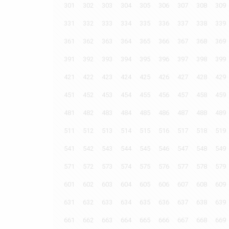
301
302
303
304
305
306
307
308
309
331
332
333
334
335
336
337
338
339
361
362
363
364
365
366
367
368
369
391
392
393
394
395
396
397
398
399
421
422
423
424
425
426
427
428
429
451
452
453
454
455
456
457
458
459
481
482
483
484
485
486
487
488
489
511
512
513
514
515
516
517
518
519
541
542
543
544
545
546
547
548
549
571
572
573
574
575
576
577
578
579
601
602
603
604
605
606
607
608
609
631
632
633
634
635
636
637
638
639
661
662
663
664
665
666
667
668
669