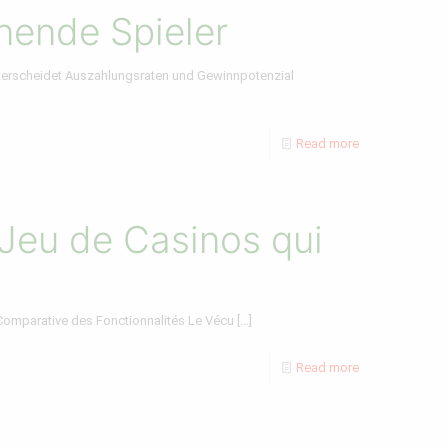
anende Spieler
terscheidet Auszahlungsraten und Gewinnpotenzial
Read more
 Jeu de Casinos qui
 Comparative des Fonctionnalités Le Vécu
[…]
Read more