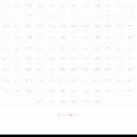
700
701
702
703
704
705
706
707
708
709
710
711
730
731
732
733
734
735
736
737
738
739
740
741
760
761
762
763
764
765
766
767
768
769
770
771
790
791
792
793
794
795
796
797
798
799
800
801
820
821
822
823
824
825
826
827
828
829
830
831
850
851
852
853
854
855
856
857
858
859
860
861
880
881
882
883
884
885
886
887
888
889
890
891
910
911
912
913
914
915
916
917
918
919
920
921
940
941
942
943
944
945
946
947
948
949
950
951
961
962
963
964
965
966
Next page