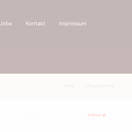
Jobs
Kontakt
Impressum
Home
Lifestyle3333645
Show all