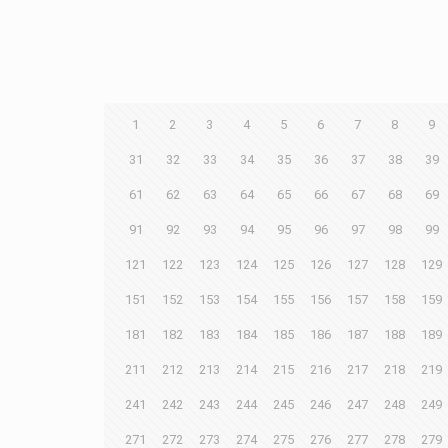
1
2
3
4
5
6
7
8
9
31
32
33
34
35
36
37
38
39
61
62
63
64
65
66
67
68
69
91
92
93
94
95
96
97
98
99
121
122
123
124
125
126
127
128
129
151
152
153
154
155
156
157
158
159
181
182
183
184
185
186
187
188
189
211
212
213
214
215
216
217
218
219
241
242
243
244
245
246
247
248
249
271
272
273
274
275
276
277
278
279