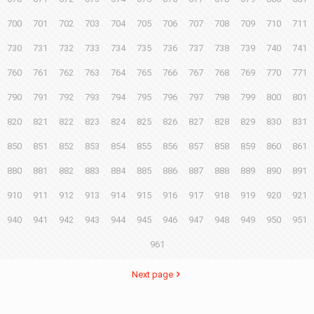
700
701
702
703
704
705
706
707
708
709
710
711
730
731
732
733
734
735
736
737
738
739
740
741
760
761
762
763
764
765
766
767
768
769
770
771
790
791
792
793
794
795
796
797
798
799
800
801
820
821
822
823
824
825
826
827
828
829
830
831
850
851
852
853
854
855
856
857
858
859
860
861
880
881
882
883
884
885
886
887
888
889
890
891
910
911
912
913
914
915
916
917
918
919
920
921
940
941
942
943
944
945
946
947
948
949
950
951
961
Next page