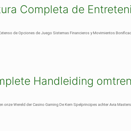
tura Completa de Entreten
 Extenso de Opciones de Juego Sistemas Financieros y Movimientos Bonificac
plete Handleiding omtrent
onze Wereld der Casino Gaming De Kern Spelprincipes achter Avia Masters