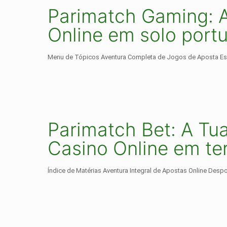
Parimatch Gaming: A
Online em solo port
Menu de Tópicos Aventura Completa de Jogos de Aposta Esp
Parimatch Bet: A Tu
Casino Online em ter
Índice de Matérias Aventura Integral de Apostas Online De