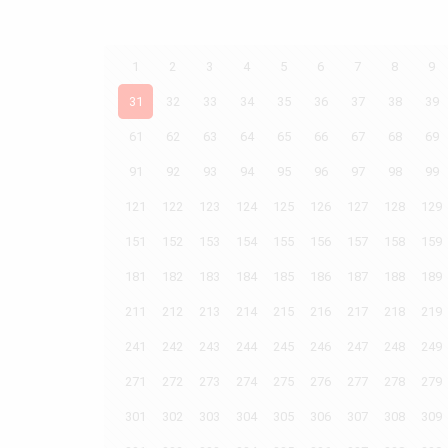
1
2
3
4
5
6
7
8
9
31
32
33
34
35
36
37
38
39
61
62
63
64
65
66
67
68
69
91
92
93
94
95
96
97
98
99
121
122
123
124
125
126
127
128
129
151
152
153
154
155
156
157
158
159
181
182
183
184
185
186
187
188
189
211
212
213
214
215
216
217
218
219
241
242
243
244
245
246
247
248
249
271
272
273
274
275
276
277
278
279
301
302
303
304
305
306
307
308
309