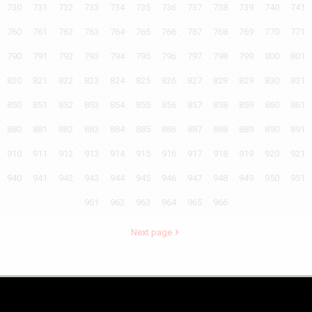
730
731
732
733
734
735
736
737
738
739
740
741
760
761
762
763
764
765
766
767
768
769
770
771
790
791
792
793
794
795
796
797
798
799
800
801
820
821
822
823
824
825
826
827
828
829
830
831
850
851
852
853
854
855
856
857
858
859
860
861
880
881
882
883
884
885
886
887
888
889
890
891
910
911
912
913
914
915
916
917
918
919
920
921
940
941
942
943
944
945
946
947
948
949
950
951
961
962
963
964
965
966
Next page
AGB’s
Haftungsausschluß