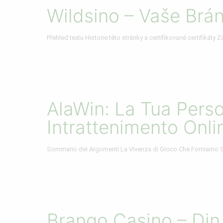
Wildsino – Vaše Brán
Přehled textu Historie této stránky a certifikované certifiká
AlaWin: La Tua Perso
Intrattenimento Onli
Sommario dei Argomenti La Vivenza di Gioco Che Forniamo Sicu
Brango Casino – Din 