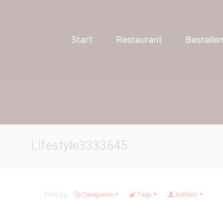
Start
Restaurant
Bestelle
Lifestyle3333645
Filter by
Categories
Tags
Authors