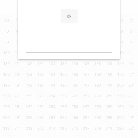
Prev page
10
11
12
13
14
15
16
17
18
19
20
21
40
41
42
43
44
45
46
47
48
49
50
51
70
71
72
73
74
75
76
77
78
79
80
81
100
101
102
103
104
105
106
107
108
109
110
111
130
131
132
133
134
135
136
137
138
139
140
141
160
161
162
163
164
165
166
167
168
169
170
171
190
191
192
193
194
195
196
197
198
199
200
201
220
221
222
223
224
225
226
227
228
229
230
231
250
251
252
253
254
255
256
257
258
259
260
261
280
281
282
283
284
285
286
287
288
289
290
291
310
311
312
313
314
315
316
317
318
319
320
321