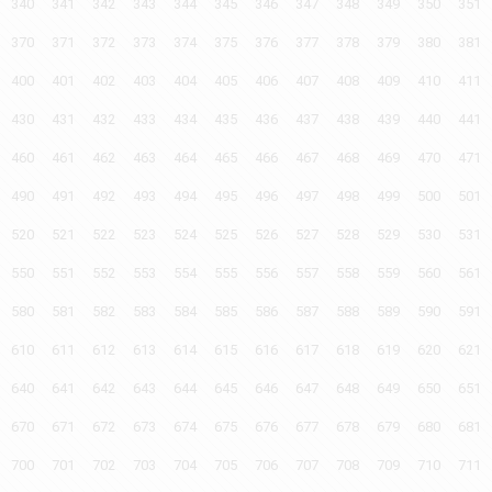
340
341
342
343
344
345
346
347
348
349
350
351
370
371
372
373
374
375
376
377
378
379
380
381
400
401
402
403
404
405
406
407
408
409
410
411
430
431
432
433
434
435
436
437
438
439
440
441
460
461
462
463
464
465
466
467
468
469
470
471
490
491
492
493
494
495
496
497
498
499
500
501
520
521
522
523
524
525
526
527
528
529
530
531
550
551
552
553
554
555
556
557
558
559
560
561
580
581
582
583
584
585
586
587
588
589
590
591
610
611
612
613
614
615
616
617
618
619
620
621
640
641
642
643
644
645
646
647
648
649
650
651
670
671
672
673
674
675
676
677
678
679
680
681
700
701
702
703
704
705
706
707
708
709
710
711