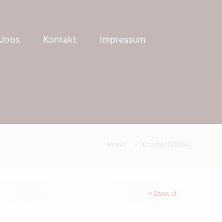
Jobs
Kontakt
Impressum
Home
Lifestyle3333645
Show all