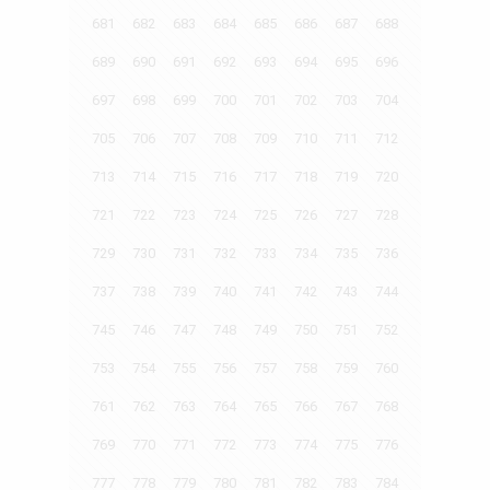
681
682
683
684
685
686
687
688
689
690
691
692
693
694
695
696
697
698
699
700
701
702
703
704
705
706
707
708
709
710
711
712
713
714
715
716
717
718
719
720
721
722
723
724
725
726
727
728
729
730
731
732
733
734
735
736
737
738
739
740
741
742
743
744
745
746
747
748
749
750
751
752
753
754
755
756
757
758
759
760
761
762
763
764
765
766
767
768
769
770
771
772
773
774
775
776
777
778
779
780
781
782
783
784