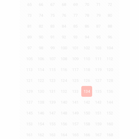
65
66
67
68
69
70
71
72
73
74
75
76
77
78
79
80
81
82
83
84
85
86
87
88
89
90
91
92
93
94
95
96
97
98
99
100
101
102
103
104
105
106
107
108
109
110
111
112
113
114
115
116
117
118
119
120
121
122
123
124
125
126
127
128
129
130
131
132
133
134
135
136
137
138
139
140
141
142
143
144
145
146
147
148
149
150
151
152
153
154
155
156
157
158
159
160
161
162
163
164
165
166
167
168