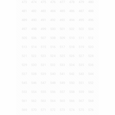
473
474
475
476
477
478
479
480
481
482
483
484
485
486
487
488
489
490
491
492
493
494
495
496
497
498
499
500
501
502
503
504
505
506
507
508
509
510
511
512
513
514
515
516
517
518
519
520
521
522
523
524
525
526
527
528
529
530
531
532
533
534
535
536
537
538
539
540
541
542
543
544
545
546
547
548
549
550
551
552
553
554
555
556
557
558
559
560
561
562
563
564
565
566
567
568
569
570
571
572
573
574
575
576