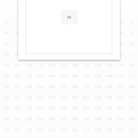
Prev page
10
11
12
13
14
15
16
17
18
19
20
21
40
41
42
43
44
45
46
47
48
49
50
51
70
71
72
73
74
75
76
77
78
79
80
81
100
101
102
103
104
105
106
107
108
109
110
111
130
131
132
133
134
135
136
137
138
139
140
141
160
161
162
163
164
165
166
167
168
169
170
171
190
191
192
193
194
195
196
197
198
199
200
201
220
221
222
223
224
225
226
227
228
229
230
231
250
251
252
253
254
255
256
257
258
259
260
261
280
281
282
283
284
285
286
287
288
289
290
291
310
311
312
313
314
315
316
317
318
319
320
321