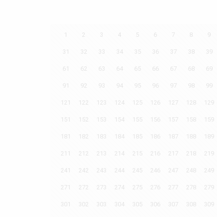
1
2
3
4
5
6
7
8
9
31
32
33
34
35
36
37
38
39
61
62
63
64
65
66
67
68
69
91
92
93
94
95
96
97
98
99
121
122
123
124
125
126
127
128
129
151
152
153
154
155
156
157
158
159
181
182
183
184
185
186
187
188
189
211
212
213
214
215
216
217
218
219
241
242
243
244
245
246
247
248
249
271
272
273
274
275
276
277
278
279
301
302
303
304
305
306
307
308
309