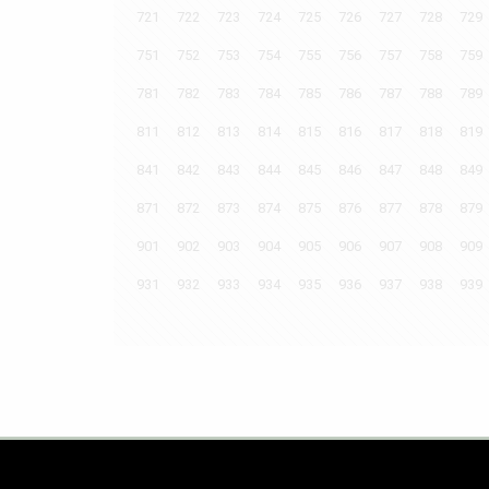
721
722
723
724
725
726
727
728
729
751
752
753
754
755
756
757
758
759
781
782
783
784
785
786
787
788
789
811
812
813
814
815
816
817
818
819
841
842
843
844
845
846
847
848
849
871
872
873
874
875
876
877
878
879
901
902
903
904
905
906
907
908
909
931
932
933
934
935
936
937
938
939
© 2019 Pizza Sundflitzer. All Rights Reserved.