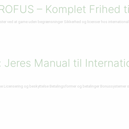
OFUS – Komplet Frihed til
ster ved at game uden begrænsninger Sikkerhed og licenser hos internationa
 Jeres Manual til Internati
rme Licensering og beskyttelse Betalingsformer og betalinger Bonussystemer o