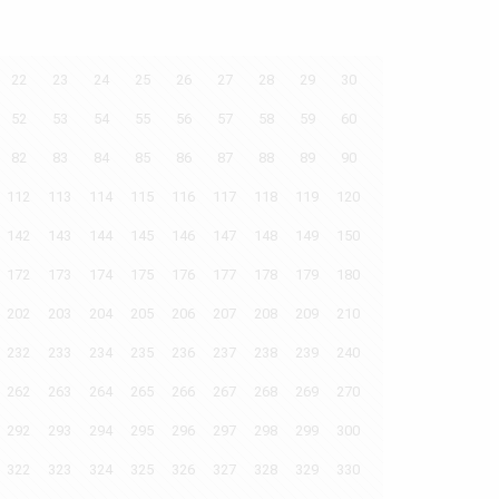
22
23
24
25
26
27
28
29
30
52
53
54
55
56
57
58
59
60
82
83
84
85
86
87
88
89
90
112
113
114
115
116
117
118
119
120
142
143
144
145
146
147
148
149
150
172
173
174
175
176
177
178
179
180
202
203
204
205
206
207
208
209
210
232
233
234
235
236
237
238
239
240
262
263
264
265
266
267
268
269
270
292
293
294
295
296
297
298
299
300
322
323
324
325
326
327
328
329
330