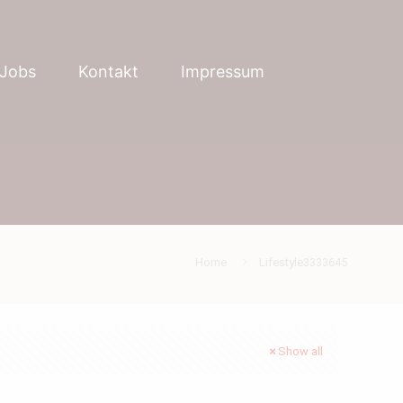
Jobs
Kontakt
Impressum
Home
Lifestyle3333645
Show all