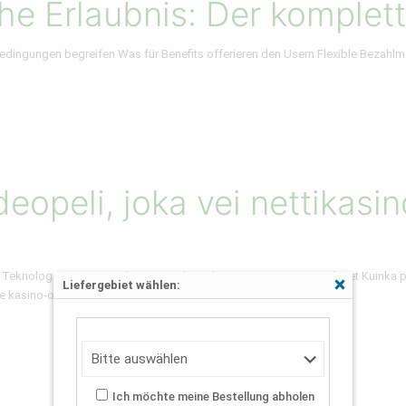
he Erlaubnis: Der komplet
edingungen begreifen Was für Benefits offerieren den Usern Flexible Bezahlme
eopeli, joka vei nettikas
Teknologiset piirteet sekä RTP-tiedot Pelaamisen strategiat ja ohjeet Kuinka 
Liefergebiet wählen:
Schließen
 kasino-ohjelmisto,
[…]
Ich möchte meine Bestellung abholen