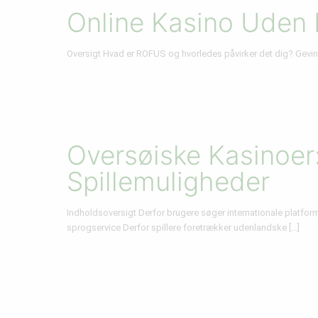
Online Kasino Uden R
Oversigt Hvad er ROFUS og hvorledes påvirker det dig? Gevin
Oversøiske Kasinoer:
Spillemuligheder
Indholdsoversigt Derfor brugere søger internationale platfo
sprogservice Derfor spillere foretrækker udenlandske
[…]