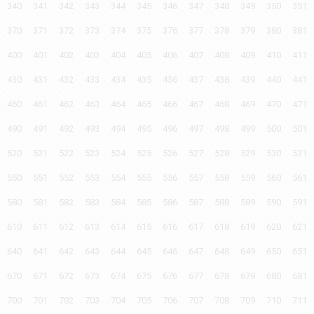
340
341
342
343
344
345
346
347
348
349
350
351
370
371
372
373
374
375
376
377
378
379
380
381
400
401
402
403
404
405
406
407
408
409
410
411
430
431
432
433
434
435
436
437
438
439
440
441
460
461
462
463
464
465
466
467
468
469
470
471
490
491
492
493
494
495
496
497
498
499
500
501
520
521
522
523
524
525
526
527
528
529
530
531
550
551
552
553
554
555
556
557
558
559
560
561
580
581
582
583
584
585
586
587
588
589
590
591
610
611
612
613
614
615
616
617
618
619
620
621
640
641
642
643
644
645
646
647
648
649
650
651
670
671
672
673
674
675
676
677
678
679
680
681
700
701
702
703
704
705
706
707
708
709
710
711