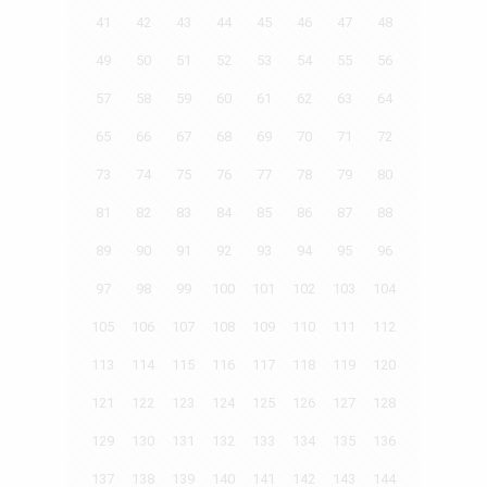
41
42
43
44
45
46
47
48
49
50
51
52
53
54
55
56
57
58
59
60
61
62
63
64
65
66
67
68
69
70
71
72
73
74
75
76
77
78
79
80
81
82
83
84
85
86
87
88
89
90
91
92
93
94
95
96
97
98
99
100
101
102
103
104
105
106
107
108
109
110
111
112
113
114
115
116
117
118
119
120
121
122
123
124
125
126
127
128
129
130
131
132
133
134
135
136
137
138
139
140
141
142
143
144