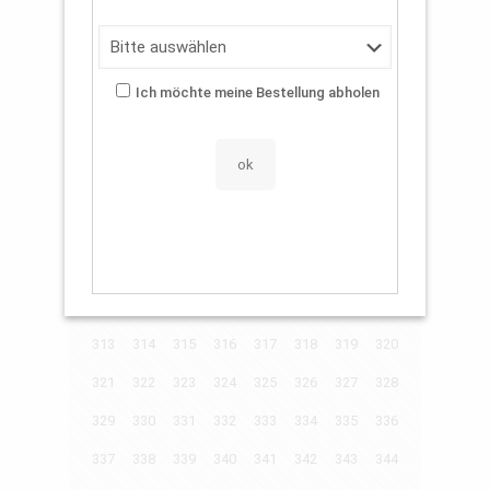
249
250
251
252
253
254
255
256
257
258
259
260
261
262
263
264
Ich möchte meine Bestellung abholen
265
266
267
268
269
270
271
272
273
274
275
276
277
278
279
280
281
282
283
284
285
286
287
288
289
290
291
292
293
294
295
296
297
298
299
300
301
302
303
304
305
306
307
308
309
310
311
312
313
314
315
316
317
318
319
320
321
322
323
324
325
326
327
328
329
330
331
332
333
334
335
336
337
338
339
340
341
342
343
344