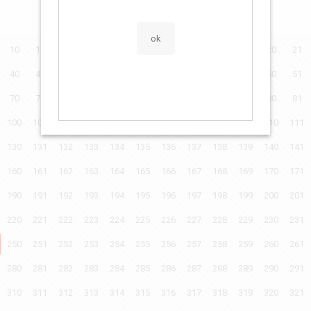
Prev page
10
11
12
13
14
15
16
17
18
19
20
21
40
41
42
43
44
45
46
47
48
49
50
51
70
71
72
73
74
75
76
77
78
79
80
81
100
101
102
103
104
105
106
107
108
109
110
111
130
131
132
133
134
135
136
137
138
139
140
141
160
161
162
163
164
165
166
167
168
169
170
171
190
191
192
193
194
195
196
197
198
199
200
201
220
221
222
223
224
225
226
227
228
229
230
231
250
251
252
253
254
255
256
257
258
259
260
261
280
281
282
283
284
285
286
287
288
289
290
291
310
311
312
313
314
315
316
317
318
319
320
321