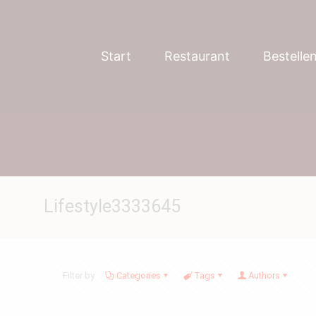
Start
Restaurant
Bestelle
Lifestyle3333645
Filter by
Categories
Tags
Authors