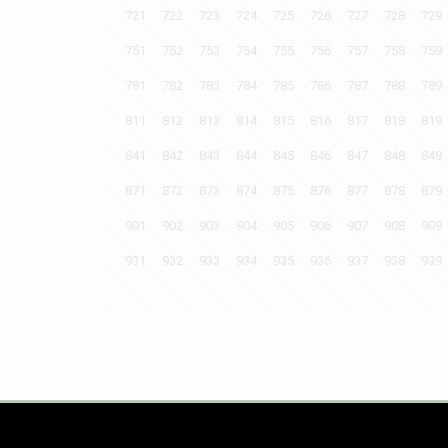
721
722
723
724
725
726
727
728
729
751
752
753
754
755
756
757
758
759
781
782
783
784
785
786
787
788
789
811
812
813
814
815
816
817
818
819
841
842
843
844
845
846
847
848
849
871
872
873
874
875
876
877
878
879
901
902
903
904
905
906
907
908
909
931
932
933
934
935
936
937
938
939
© 2019 Pizza Sundflitzer. All Rights Reserved.