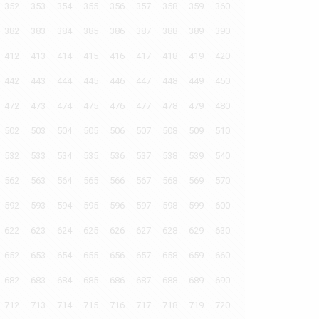
352
353
354
355
356
357
358
359
360
382
383
384
385
386
387
388
389
390
412
413
414
415
416
417
418
419
420
442
443
444
445
446
447
448
449
450
472
473
474
475
476
477
478
479
480
502
503
504
505
506
507
508
509
510
532
533
534
535
536
537
538
539
540
562
563
564
565
566
567
568
569
570
592
593
594
595
596
597
598
599
600
622
623
624
625
626
627
628
629
630
652
653
654
655
656
657
658
659
660
682
683
684
685
686
687
688
689
690
712
713
714
715
716
717
718
719
720