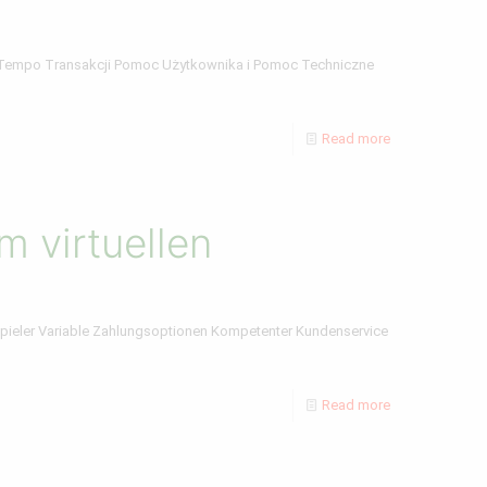
 i Tempo Transakcji Pomoc Użytkownika i Pomoc Techniczne
Read more
m virtuellen
pieler Variable Zahlungsoptionen Kompetenter Kundenservice
Read more