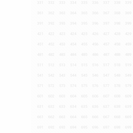
331
332
333
334
335
336
337
338
339
361
362
363
364
365
366
367
368
369
391
392
393
394
395
396
397
398
399
421
422
423
424
425
426
427
428
429
451
452
453
454
455
456
457
458
459
481
482
483
484
485
486
487
488
489
511
512
513
514
515
516
517
518
519
541
542
543
544
545
546
547
548
549
571
572
573
574
575
576
577
578
579
601
602
603
604
605
606
607
608
609
631
632
633
634
635
636
637
638
639
661
662
663
664
665
666
667
668
669
691
692
693
694
695
696
697
698
699