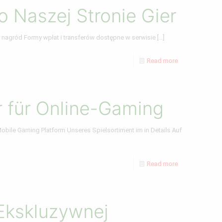
 Naszej Stronie Gier
 nagród Formy wpłat i transferów dostępne w serwisie
[…]
Read more
r für Online-Gaming
obile Gaming Platform Unseres Spielsortiment im in Details Auf
Read more
 Ekskluzywnej