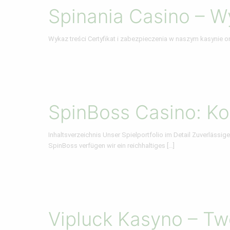
Spinania Casino – W
Wykaz treści Certyfikat i zabezpieczenia w naszym kasynie 
SpinBoss Casino: Ko
Inhaltsverzeichnis Unser Spielportfolio im Detail Zuverläss
SpinBoss verfügen wir ein reichhaltiges
[…]
Vipluck Kasyno – Tw