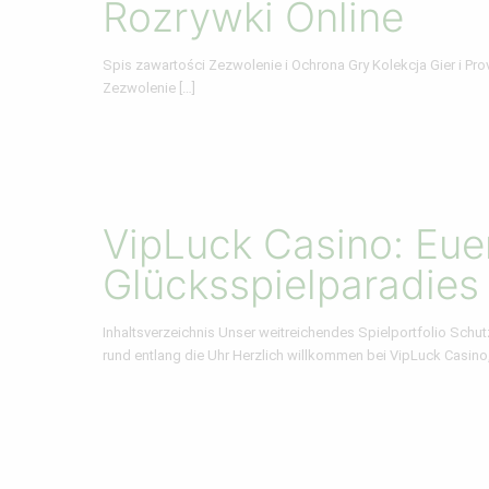
Rozrywki Online
Spis zawartości Zezwolenie i Ochrona Gry Kolekcja Gier i 
Zezwolenie
[…]
VipLuck Casino: Euer
Glücksspielparadies
Inhaltsverzeichnis Unser weitreichendes Spielportfolio S
rund entlang die Uhr Herzlich willkommen bei VipLuck Casino,