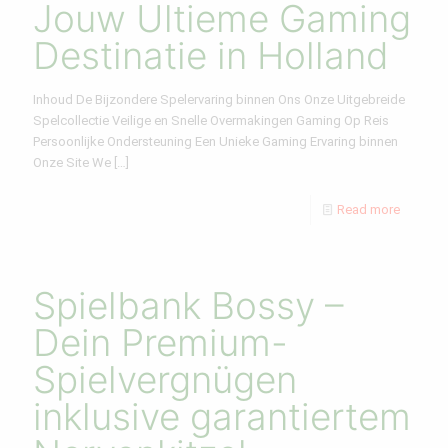
Jouw Ultieme Gaming
Destinatie in Holland
Inhoud De Bijzondere Spelervaring binnen Ons Onze Uitgebreide
Spelcollectie Veilige en Snelle Overmakingen Gaming Op Reis
Persoonlijke Ondersteuning Een Unieke Gaming Ervaring binnen
Onze Site We
[…]
Read more
Spielbank Bossy –
Dein Premium-
Spielvergnügen
inklusive garantiertem