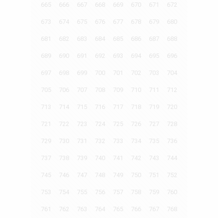
665
666
667
668
669
670
671
672
673
674
675
676
677
678
679
680
681
682
683
684
685
686
687
688
689
690
691
692
693
694
695
696
697
698
699
700
701
702
703
704
705
706
707
708
709
710
711
712
713
714
715
716
717
718
719
720
721
722
723
724
725
726
727
728
729
730
731
732
733
734
735
736
737
738
739
740
741
742
743
744
745
746
747
748
749
750
751
752
753
754
755
756
757
758
759
760
761
762
763
764
765
766
767
768